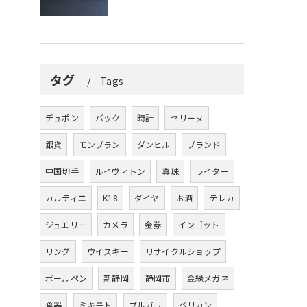
タグ
Tags
デュポン
バック
時計
セリーヌ
銀貨
モンブラン
ダンヒル
ブランド
中国切手
ルイヴィトン
真珠
ライター
カルティエ
K18
ダイヤ
お酒
テレカ
ジュエリー
カメラ
金券
インゴット
リング
ウイスキー
リサイクルショップ
ボールペン
新静岡
静岡市
金縁メガネ
食器
ミキモト
ブルガリ
ペリカン