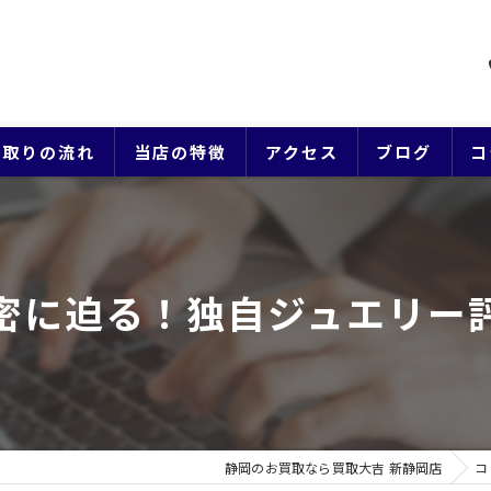
買取りの流れ
当店の特徴
アクセス
ブログ
コ
貴金属
ブランド
密に迫る！独自ジュエリー
ジュエリー
時計
生前整理
静岡のお買取なら買取大吉 新静岡店
コ