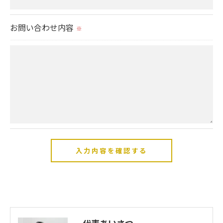
当社では、個人情報の漏洩等がなされないよう、適
切に安全管理対策を実施します。
お問い合わせ内容
※
＜個人情報を与えなかった場合に生じる結果＞
必要な情報を頂けない場合は、それに対応した当社
のサービスをご提供できない場合がございますので
予めご了承ください。
＜個人情報の開示･訂正・削除･利用停止の手続につ
いて＞
当社では、お客様の個人情報の開示･訂正･削除・利
用停止の手続を定めさせて頂いております。
ご本人である事を確認のうえ、対応させて頂きま
す。
個人情報の開示･訂正･削除・利用停止の具体的手続