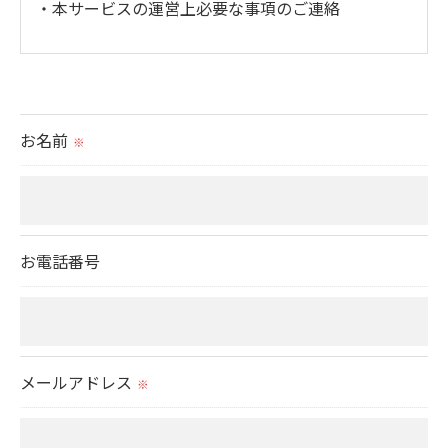
・本サービスの運営上必要な事項のご連絡
＜個人情報の提供について＞
当社ではお客様の同意を得た場合または法令に定め
られた場合を除き、
お名前
※
取得した個人情報を第三者に提供することはいたし
ません。
＜個人情報の委託について＞
お電話番号
当社では、利用目的の達成に必要な範囲において、
個人情報を外部に委託する場合があります。
これらの委託先に対しては個人情報保護契約等の措
置をとり、適切な監督を行います。
メールアドレス
※
＜個人情報の安全管理＞