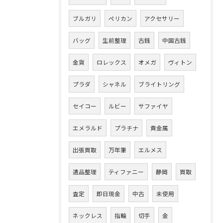
ブルガリ
ペリカン
アクセサリー
バッグ
生前整理
古銭
中国古銭
金貨
ロレックス
オメガ
ヴィトン
プラダ
シャネル
ブライトリング
セイコー
ルビー
サファイヤ
エメラルド
プラチナ
貴金属
出張買取
万年筆
エルメス
遺品整理
ティファニー
静岡
買取
査定
即日現金
中古
未使用
ネックレス
指輪
切手
金