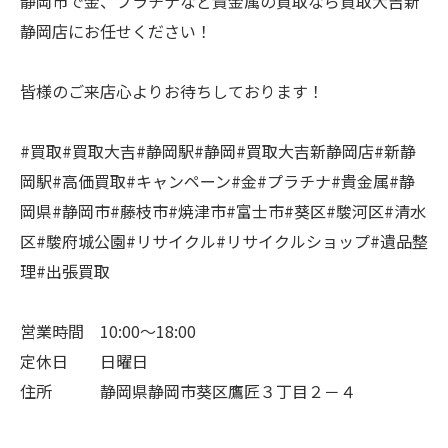
静岡市で金、プラチナなど貴金属の買取なら買取大吉新
静岡店にお任せください！
皆様のご来店心よりお待ちしております！
#買取#買取大吉#静岡駅#静岡#買取大吉新静岡店#新静
岡駅#高価買取#キャンペーン#金#プラチナ#貴金属#静
岡県#静岡市#藤枝市#焼津市#富士市#葵区#駿河区#清水
区#駿府城公園#リサイクル#リサイクルショップ#遺品整
理#出張買取
営業時間 10:00～18:00
定休日 日曜日
住所 静岡県静岡市葵区鷹匠３丁目２－４