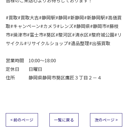
皆様のご来店心よりお待ちしております！
#買取#買取大吉#静岡駅#静岡#新静岡#新静岡駅#高価買
取#キャンペーン#カメラ#レンズ#静岡県#静岡市#藤枝
市#焼津市#富士市#葵区#駿河区#清水区#駿府城公園#リ
サイクル#リサイクルショップ#遺品整理#出張買取
営業時間 10:00～18:00
定休日 日曜日
住所 静岡県静岡市葵区鷹匠３丁目２－４
< 前のページ
一覧に戻る
次のページ >