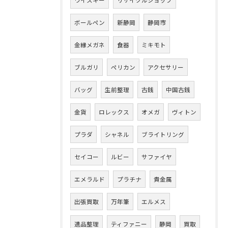
ウイスキー
リサイクルショップ
ボールペン
新静岡
静岡市
金縁メガネ
食器
ミキモト
ブルガリ
ペリカン
アクセサリー
バッグ
生前整理
古銭
中国古銭
金貨
ロレックス
オメガ
ヴィトン
プラダ
シャネル
ブライトリング
セイコー
ルビー
サファイヤ
エメラルド
プラチナ
貴金属
出張買取
万年筆
エルメス
遺品整理
ティファニー
静岡
買取