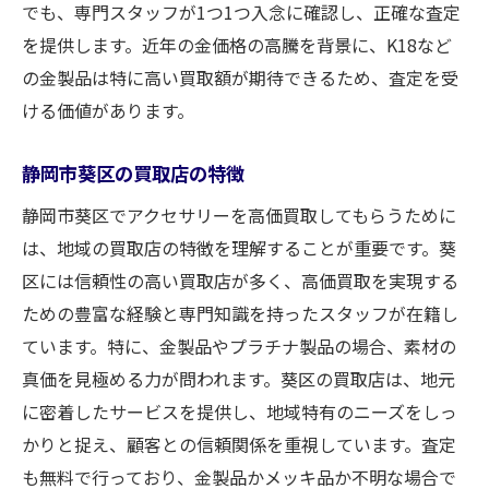
地域限定のキャンペーン情報
でも、専門スタッフが1つ1つ入念に確認し、正確な査定
未来の買取市場を予測する
を提供します。近年の金価格の高騰を背景に、K18など
の金製品は特に高い買取額が期待できるため、査定を受
専門スタッフによるアクセサリー査定静岡市葵
ける価値があります。
区で満足のいく取引を
プロによる査定基準の解説
静岡市葵区の買取店の特徴
静岡市葵区での査定実績を紹介
静岡市葵区でアクセサリーを高価買取してもらうために
査定時に用意すべき必要書類
は、地域の買取店の特徴を理解することが重要です。葵
買取額に満足するためのポイント
区には信頼性の高い買取店が多く、高価買取を実現する
トラブル回避のための査定前確認
ための豊富な経験と専門知識を持ったスタッフが在籍し
静岡市葵区での取引成功事例
ています。特に、金製品やプラチナ製品の場合、素材の
真価を見極める力が問われます。葵区の買取店は、地元
に密着したサービスを提供し、地域特有のニーズをしっ
かりと捉え、顧客との信頼関係を重視しています。査定
も無料で行っており、金製品かメッキ品か不明な場合で