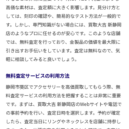
高価な素材は、査定額に大きく影響します。見分け方と
K18製品の特徴と高額査定の理由
しては、刻印の確認や、簡易的なテスト方法が一般的で
金の純度確認が重要なワケ
す。しかし、専門知識がない場合には、買取大吉 新静岡
買取店が注目するデザインとは
店のようなプロに任せるのが安心です。このような店舗
持ち込み前の準備で価格アップ
では、無料査定を行っており、金製品の価値を最大限に
リングとネックレスを静岡市葵区で売る前に知
引き出すお手伝いをしています。査定は無料なので、気
るべきポイント
軽に相談してみると良いでしょう。
リングとネックレスの査定基準の違い
無料査定サービスの利用方法
静岡市葵区での販売経験者の声
買取店に行く前に確認すべきこと
静岡市葵区でアクセサリーを高価買取してもらう際、無
料査定サービスの利用方法を把握することは非常に重要
リングサイズとネックレス長さの重要性
です。まずは、買取大吉 新静岡店のWebサイトや電話で
静岡市葵区の人気デザインを探る
の事前予約を行い、査定日時を選択します。予約が確定
買取価格に影響する保管状態
したら、査定当日にリングやネックレスを店舗に持参し
アクセサリー買取を成功させる静岡市葵区での