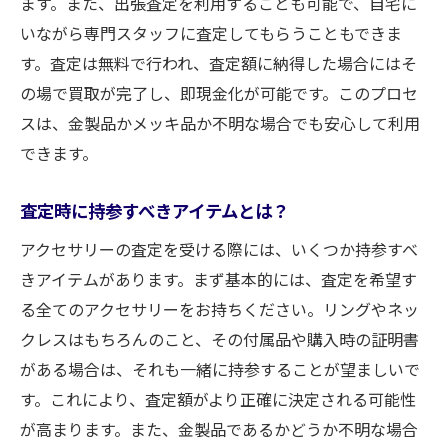
ます。また、出張査定を利用することも可能で、自宅に
賢い選択
いながら専門スタッフに査定してもらうこともできま
信頼できる買取店の見分け方
す。査定は無料で行われ、査定額に納得した場合にはそ
静岡市葵区エリアでの買取店比較
の場で買取が完了し、即現金化が可能です。このプロセ
査定額アップのための交渉テクニック
スは、金製品かメッキ品か不明な場合でも安心して利用
口コミや評判を活用した店選び
できます。
出張買取サービスのメリットと注意点
査定時に持参すべきアイテムとは？
リピーターが多い買取店の秘密
アクセサリーの査定を受ける際には、いくつか持参すべ
静岡市葵区でのアクセサリー買取最新動向と賢
きアイテムがあります。まず基本的には、査定を希望す
い利用法
る全てのアクセサリーをお持ちください。リングやネッ
最新の買取トレンドをチェック
クレスはもちろんのこと、その付属品や購入時の証明書
静岡市葵区で人気のアクセサリーとは
がある場合は、それも一緒に持参することが望ましいで
金価格高騰がもたらす影響
す。これにより、査定額がより正確に決定される可能性
トレンドを押さえた売却タイミング
が高まります。また、金製品であるかどうか不明な場合