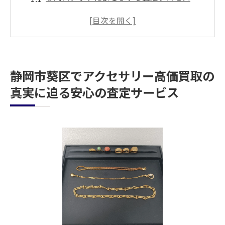
金製品の見分け方とその重要性
無料査定サービスの利用方法
査定時に持参すべきアイテムとは？
静岡市葵区の買取店の特徴
静岡市葵区でアクセサリー高価買取の
高価買取を実現するための秘訣
真実に迫る安心の査定サービス
アクセサリーの買取で得する方法静岡市葵区な
らではの魅力
地域密着型の買取サービスの利点
静岡市葵区での買取相場を理解する
高価買取に必要なアクセサリーの保管方法
金製品人気の理由と市場の動向
リングとネックレスの買取時の注意点
静岡市葵区特有のブランドアクセサリー事