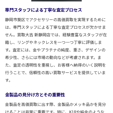
情
専門スタッフによる丁寧な査定プロセス
静岡市葵区でアクセサリーを売るなら知ってお
静岡市葵区でアクセサリーの高価買取を実現するために
きたい査定のコツ
は、専門スタッフによる丁寧な査定プロセスが欠かせま
時期別の買取価格の違いを知る
せん。買取大吉 新静岡店では、経験豊富なスタッフが在
アクセサリーの状態が買取価格に与える影
籍し、リングやネックレスを一つ一つ丁寧に評価しま
響
す。査定には、金やプラチナの純度、重さ、デザインの
買取前に行うべきクリーニング方法
希少性、さらには市場の動向などが考慮されます。ま
ブランドアクセサリーの取扱い注意点
た、査定の透明性を重視し、お客様へ納得のいく説明を
査定で重視されるポイントを解説
行うことで、信頼性の高い買取サービスを提供していま
静岡市葵区の買取店選びの基準
す。
金製品の価値を最大限に引き出す静岡市葵区の
金製品の見分け方とその重要性
買取術
金相場の変動を活かした買取戦略
金製品を高価買取に出す際、金製品かメッキ品かを見分
けることは非常に重要です。特に、K18や純金のような
静岡市葵区の買取店での交渉術