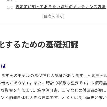
査定前に知っておきたい時計のメンテナンス方法
市場におけるオメガの人気モデルの評価
付属品の保存が買取に与える影響
オメガの歴史とその価値の裏側
買取のプロが教える基礎知識の重要性
化するための基礎知識
知らないと損するオメガ買取の重要ポイント
買取価格を決定する要因とは
とは
希少価値のあるモデルを見極める方法
付属品が買取価格にどれだけ影響するか
、まずそのモデルの希少性と人気度があります。人気モデ
オメガ買取のタイミングの見極め方
る傾向があります。また、時計の状態も重要です。未使用
きな影響を与えます。箱や保証書、コマなどの付属品が揃
地域ごとの市場動向の違いを理解する
ランド価値自体も大きな要素です。オメガは長い歴史と確
買取業者の選び方とその際の注意点
オメガ買取で知っておくべき市場動向の見極め方