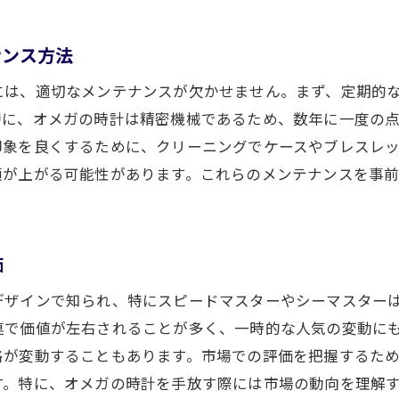
現在のオメガ市場のトレンドを知る
ナンス方法
人気モデルの流行とその背景
には、適切なメンテナンスが欠かせません。まず、定期的
市場価格の変動を予測する方法
特に、オメガの時計は精密機械であるため、数年に一度の
買取における国際市場の影響
印象を良くするために、クリーニングでケースやブレスレ
情報収集の方法とその活用法
額が上がる可能性があります。これらのメンテナンスを事
プロが教える市場動向の見極め方
オメガ買取で高額査定を得るための秘訣
時計の美観を保つためのヒント
価
オメガの希少モデルを最大限に活かす方法
デザインで知られ、特にスピードマスターやシーマスター
信頼できる買取業者の見極め方
連で価値が左右されることが多く、一時的な人気の変動に
買取価格を上げるための交渉術
格が変動することもあります。市場での評価を把握するた
オメガ時計の価値を高めるメンテナンス
す。特に、オメガの時計を手放す際には市場の動向を理解