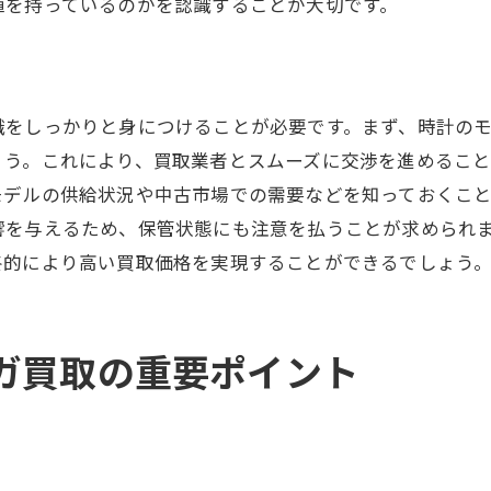
値を持っているのかを認識することが大切です。
モデル別の買取価格を比較する方法
買取市場でのモデル人気の移り変わり
オメガ買取を成功させるための準備とポイント
識をしっかりと身につけることが必要です。まず、時計の
準備が成功に直結する理由
ょう。これにより、買取業者とスムーズに交渉を進めるこ
買取前に確認すべきチェックリスト
モデルの供給状況や中古市場での需要などを知っておくこ
効果的な買取交渉のテクニック
響を与えるため、保管状態にも注意を払うことが求められ
信頼できる業者選びのステップ
終的により高い買取価格を実現することができるでしょう
査定前に行うべき時計のメンテナンス
市場動向を把握して買取に備える
ガ買取の重要ポイント
オメガ買取価格の秘密：高価買取を実現するために
高価買取を実現するための戦略
買取価格の構成要素を詳しく解説
市場分析を活用した価格決定