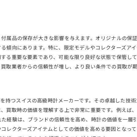
プロによる的確な市場価値の評価
オメガの付属品が買取価格に与える影響とは
付属品の有無が価格に与える具体的な影響
保証書や箱の保存方法とその価値
、付属品の保存が大きな影響を与えます。オリジナルの保
付属品がもたらす査定での利点
する傾向にあります。特に、限定モデルやコレクターズア
付属品の状態が評価に与える影響
明する重要な要素であり、可能な限り良好な状態で保管し
時計の価値を引き上げる付属品の重要性
、買取業者からの信頼性が増し、より良い条件での買取が
付属品を活かした高価買取のコツ
人気モデルのオメガ買取で確実に価値を引き出す方法
人気モデルの特徴とその買取価値
の歴史を持つスイスの高級時計メーカーです。その卓越した技
オメガの定番モデルと希少モデルの違い
は、買取時の価値を理解する上で非常に重要です。例えば
れた経験は、ブランドの信頼性を高め、時計の価値を一層
査定を最大限に活用するための準備
やコレクターズアイテムとしての価値を高める要因となって
人気モデルが市場で評価される理由