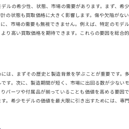
他の時計と比較したオメガの価値
モデルの希少性、状態、市場の需要があります。まず、希
時計の状態も買取価格に大きく影響します。傷や欠陥がな
プロの査定士がもたらす価値の向上
らに、市場の需要も無視できません。例えば、特定のモデ
買取価格の透明性を確保する方法
、より高い買取価格を期待できます。これらの要因を総合
めには、まずその歴史と製造背景を学ぶことが重要です。
ルです。次に、製造期間が短く、市場に出回る数が少ない
まりパーツや付属品が揃っていることも価値を高める要因
ます。希少モデルの価値を最大限に引き出すためには、専