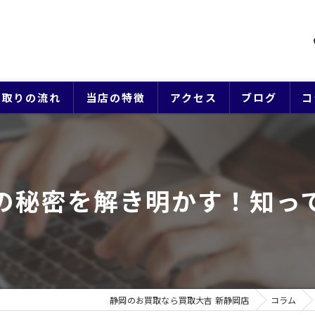
買取りの流れ
当店の特徴
アクセス
ブログ
コ
貴金属
ブランド
の秘密を解き明かす！知っ
ジュエリー
時計
生前整理
静岡のお買取なら買取大吉 新静岡店
コラム