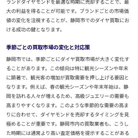
ランドダイヤモンドを最適な時期に売却することで、最
静岡市での最適な買取を実現するための実践的
大の利益を得ることが可能です。ブランドごとの市場価
ヒント
値の変化を注視することが、静岡市でのダイヤ買取にお
静岡市で成功するための買取準備
ける成功の鍵となります。
買取前に確認すべき重要なポイント
静岡市の市場を熟知した買取の流れ
季節ごとの買取市場の変化と対応策
失敗しないための買取の注意点
静岡市では、季節ごとにダイヤ買取市場が大きく変化す
静岡市で買取を成功に導くワンポイント
ることがあります。この傾向は特に観光シーズンや年末
実際の取引に役立つ買取の実践例
に顕著で、観光客の増加が買取需要を押し上げる要因と
なります。例えば、春の観光シーズンや年末年始は、静
岡を訪れる人々が増えるため、高級ジュエリーの需要も
高まりやすくなります。このような季節的な需要の高ま
りに合わせて、ダイヤモンドを売却するタイミングを見
極めることが重要です。静岡市内の買取業者も、こうし
た時期には通常より高い査定価格を提示することがある