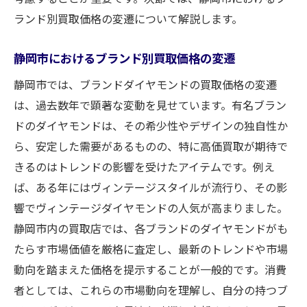
他業者の査定を有効活用する方法
ランド別買取価格の変遷について解説します。
静岡市での買取価格を上げる交渉術
静岡市におけるブランド別買取価格の変遷
交渉成功のための市場調査の重要性
静岡市では、ブランドダイヤモンドの買取価格の変遷
業者間競争を利用した価格向上テクニック
は、過去数年で顕著な変動を見せています。有名ブラン
静岡市での実績を基にした交渉戦略
ドのダイヤモンドは、その希少性やデザインの独自性か
ダイヤのカットとカラット数が静岡市で買取に
ら、安定した需要があるものの、特に高価買取が期待で
与える影響
きるのはトレンドの影響を受けたアイテムです。例え
カットの違いが買取価格に及ぼす影響
ば、ある年にはヴィンテージスタイルが流行り、その影
静岡市で人気のあるダイヤのカラット
響でヴィンテージダイヤモンドの人気が高まりました。
カット品質が価格に直接繋がる理由
静岡市内の買取店では、各ブランドのダイヤモンドがも
カラット数と買取の関係性を解説
たらす市場価値を厳格に査定し、最新のトレンドや市場
動向を踏まえた価格を提示することが一般的です。消費
静岡市の市場ニーズに応じたカット選び
者としては、これらの市場動向を理解し、自分の持つブ
ダイヤのサイズがもたらす買取の差