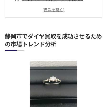
地域特有の需要と供給のバランス
静岡市におけるブランド別買取価格の変遷
季節ごとの買取市場の変化と対応策
静岡市での買取に影響を与える経済要因
静岡市でダイヤ買取を成功させるため
過去と現在の市場傾向から見る将来予測
の市場トレンド分析
買取のタイミングを見極めるための静岡市特有
のポイント
静岡市で高価買取を狙う最適な季節
需要が高まる特定のイベントやフェア
市場動向に基づく買取のベストタイミング
静岡市の買取ピークを見極める指標
買取価格に影響を与える地域イベント
静岡市でのダイヤ買取に適した月