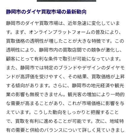
高価買取を狙う！静岡市の人気ブランドとデザ
静岡市のダイヤ買取市場の最新動向
イン
静岡市のダイヤ買取市場は、近年急速に変化していま
静岡市で高評価のダイヤブランド
す。まず、オンラインプラットフォームの普及により、
注目を集めるデザインの特徴
買取価格の透明性が増したことが大きな特徴です。この
ブランド価値が買取に与える影響
透明性により、静岡市内の買取店間での競争が激化し、
静岡市で需要の高いダイヤのスタイル
顧客にとって有利な条件で取引が可能になっています。
プレミアムブランドの買取成功事例
また、静岡市では特定のブランドやデザインのダイヤモ
デザイン性と買取価格の関係
ンドが高評価を受けやすく、その結果、買取価格が上昇
市場データを活用した静岡市での賢いダイヤ買
する傾向があります。さらに、静岡市の地元経済や観光
取戦略
業の影響も無視できません。観光客の増加により一時的
な需要が高まることがあり、これが市場価格に影響を与
データ分析で見える買取のポイント
えています。こうした動向をしっかりと把握すること
静岡市の市場データを用いた価格交渉
で、買取を有利に進めることが可能です。次に、地域特
買取戦略に役立つ過去の市場データ
有の需要と供給のバランスについて詳しく見ていきまし