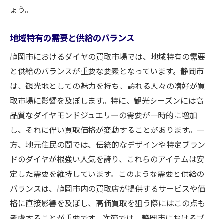
静岡市特有のデータを基にした売却戦略
ょう。
市場データから学ぶ最適な買取方法
実績データに基づく買取価格の設定
地域特有の需要と供給のバランス
静岡市での取引を最大化するためのダイヤ評価
静岡市におけるダイヤの買取市場では、地域特有の需要
方法
と供給のバランスが重要な要素となっています。静岡市
プロが教えるダイヤの評価基準
は、観光地としての魅力を持ち、訪れる人々の嗜好が買
静岡市で評価されやすいダイヤの特徴
取市場に影響を及ぼします。特に、観光シーズンには高
品質なダイヤモンドジュエリーの需要が一時的に増加
ダイヤの質を見極めるポイント
し、それに伴い買取価格が変動することがあります。一
評価方法と買取価格の関係性
方、地元住民の間では、伝統的なデザインや特定ブラン
静岡市での高評価ダイヤの条件
ドのダイヤが根強い人気を誇り、これらのアイテムは安
ダイヤの価値を最大限に引き出す評価
定した需要を維持しています。このような需要と供給の
他の買取業者と比較する静岡市での賢い価格交
バランスは、静岡市内の買取店が提供するサービスや価
渉術
格に直接影響を及ぼし、高価買取を狙う際にはこの点も
価格交渉で押さえておくべきポイント
考慮することが重要です。次節では、静岡市におけるブ