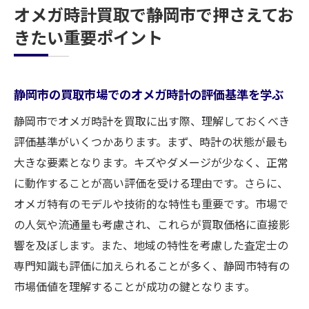
オメガ時計買取で静岡市で押さえてお
買取価格を左右する交渉時のポイント
きたい重要ポイント
静岡市での買取で役立つお客様の声を活用
する方法
時計買取において信頼できるパートナーを
静岡市の買取市場でのオメガ時計の評価基準を学ぶ
選ぶコツ
静岡市でオメガ時計を買取に出す際、理解しておくべき
静岡市で買取を成功させるための実践的ア
評価基準がいくつかあります。まず、時計の状態が最も
ドバイス
大きな要素となります。キズやダメージが少なく、正常
に動作することが高い評価を受ける理由です。さらに、
オメガ特有のモデルや技術的な特性も重要です。市場で
の人気や流通量も考慮され、これらが買取価格に直接影
響を及ぼします。また、地域の特性を考慮した査定士の
専門知識も評価に加えられることが多く、静岡市特有の
市場価値を理解することが成功の鍵となります。