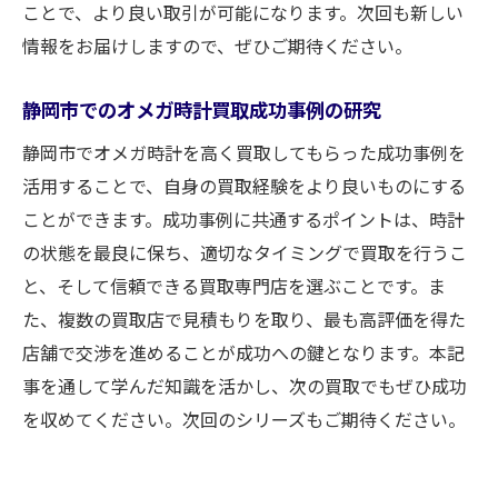
ことで、より良い取引が可能になります。次回も新しい
買取成功のための事前準備とその効果
情報をお届けしますので、ぜひご期待ください。
静岡市での買取相場の動向をつかむ方法
オメガ時計の売却に伴う手続きの流れを把
静岡市でのオメガ時計買取成功事例の研究
握する
静岡市でオメガ時計を高く買取してもらった成功事例を
ノウハウを生かした高額買取を実現するコ
活用することで、自身の買取経験をより良いものにする
ツ
ことができます。成功事例に共通するポイントは、時計
静岡市での買取において必要な市場分析
の状態を最良に保ち、適切なタイミングで買取を行うこ
買取後のフォローアップサービスの利用法
と、そして信頼できる買取専門店を選ぶことです。ま
静岡市で大切なオメガ時計を高く売るための買
た、複数の買取店で見積もりを取り、最も高評価を得た
取ポイント
店舗で交渉を進めることが成功への鍵となります。本記
事を通して学んだ知識を活かし、次の買取でもぜひ成功
静岡市での買取市場を知り尽くすための情
を収めてください。次回のシリーズもご期待ください。
報収集法
高く売るために押さえておきたいオメガ時
計の特徴