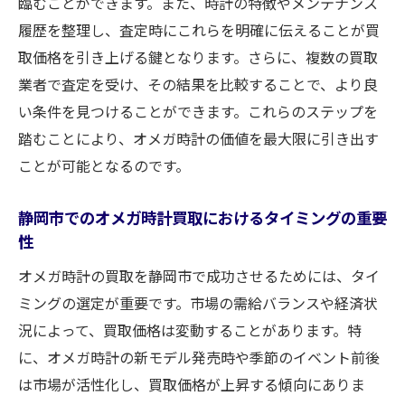
静岡市での査定士の評判を調査する方法
臨むことができます。また、時計の特徴やメンテナンス
履歴を整理し、査定時にこれらを明確に伝えることが買
プロの査定士が教えるオメガ時計の価値の
取価格を引き上げる鍵となります。さらに、複数の買取
見分け方
業者で査定を受け、その結果を比較することで、より良
良い査定士を選ぶためのチェックポイント
い条件を見つけることができます。これらのステップを
査定士選びが成約率を左右する理由
踏むことにより、オメガ時計の価値を最大限に引き出す
時計の状態チェック！静岡市でのオメガ買取を
ことが可能となるのです。
成功させるポイント
オメガ時計の状態別に見る買取価格の違い
静岡市でのオメガ時計買取におけるタイミングの重要
性
静岡市での買取前に行うべき時計のメンテ
ナンス方法
オメガ時計の買取を静岡市で成功させるためには、タイ
状態チェックリストで見逃しがちな項目と
ミングの選定が重要です。市場の需給バランスや経済状
は
況によって、買取価格は変動することがあります。特
静岡市でのオメガ時計買取における状態の
に、オメガ時計の新モデル発売時や季節のイベント前後
評価基準
は市場が活性化し、買取価格が上昇する傾向にありま