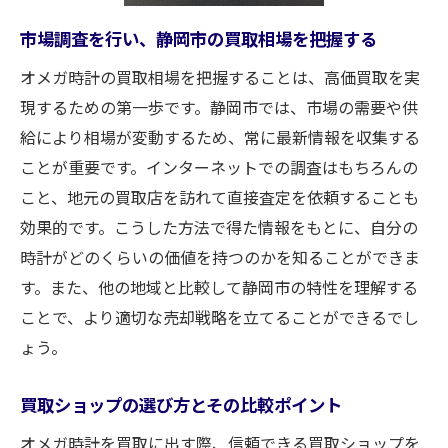
い
市場調査を行い、静岡市の買取相場を把握する
付属品の有無が買取価格に与える影響を知
オメガ時計の買取相場を把握することは、高価買取を実
る
現するための第一歩です。静岡市では、市場の需要や供
静岡市での買取におけるトレンドを把握す
給により相場が変動するため、常に最新情報を収集する
る
ことが重要です。インターネットでの調査はもちろんの
オメガ時計の状態が買取価格に与える直接
こと、地元の買取店を訪れて直接査定を依頼することも
的な影響
効果的です。こうした方法で得た情報をもとに、自分の
静岡市で高値買取を実現するための準備事
時計がどのくらいの価値を持つのかを知ることができま
項
す。また、他の地域と比較して静岡市の特性を理解する
ことで、より適切な売却戦略を立てることができるでし
買取のプロが教える静岡市でオメガ時計を高値
ょう。
で売るコツ
プロが教える査定前のオメガ時計の手入れ
買取ショップの選び方とその比較ポイント
方法
オメガ時計を買取に出す際、信頼できる買取ショップを
静岡市での買取実績豊富な査定士の特徴を