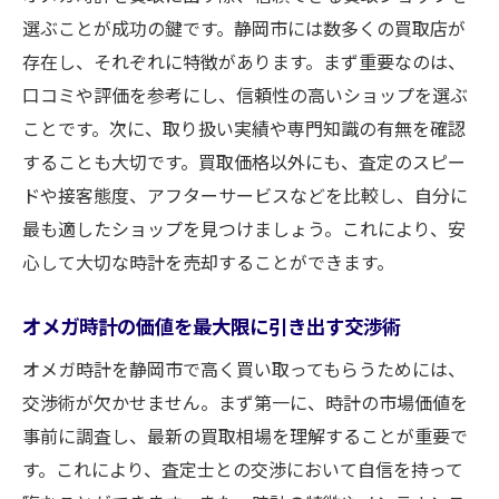
選ぶことが成功の鍵です。静岡市には数多くの買取店が
知る
存在し、それぞれに特徴があります。まず重要なのは、
オメガ時計の買取価格を上げるための交渉
口コミや評価を参考にし、信頼性の高いショップを選ぶ
テクニック
ことです。次に、取り扱い実績や専門知識の有無を確認
静岡市内での買取ショップ選び方のポイン
することも大切です。買取価格以外にも、査定のスピー
ト
ドや接客態度、アフターサービスなどを比較し、自分に
プロの視点から見るオメガ時計の価値判断
最も適したショップを見つけましょう。これにより、安
基準
心して大切な時計を売却することができます。
オメガ時計を高く売るためのプロのアドバ
イス
オメガ時計の価値を最大限に引き出す交渉術
静岡市のオメガ時計買取で査定士選びが重要な
オメガ時計を静岡市で高く買い取ってもらうためには、
理由
交渉術が欠かせません。まず第一に、時計の市場価値を
信頼できる査定士の見極め方とその重要性
事前に調査し、最新の買取相場を理解することが重要で
査定士の経験値が買取価格に与える影響
す。これにより、査定士との交渉において自信を持って