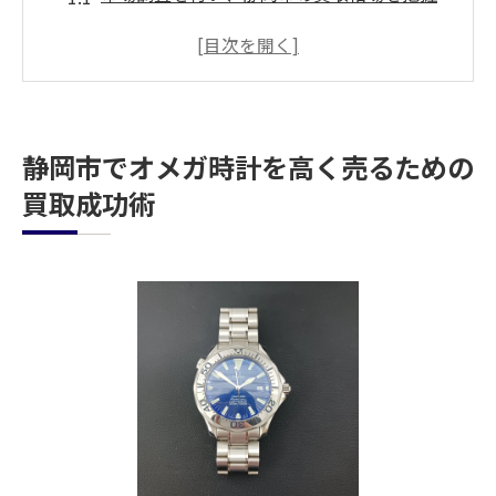
する
買取ショップの選び方とその比較ポイント
オメガ時計の価値を最大限に引き出す交渉
術
静岡市でオメガ時計を高く売るための
静岡市でのオメガ時計買取におけるタイミ
買取成功術
ングの重要性
買取プロセスの流れを理解し、スムーズな
取引を目指す
静岡市でのオメガ時計買取成功事例の研究
オメガ時計買取で静岡市で押さえておきたい重
要ポイント
静岡市の買取市場でのオメガ時計の評価基
準を学ぶ
オメガ時計のモデル別に見る買取価値の違