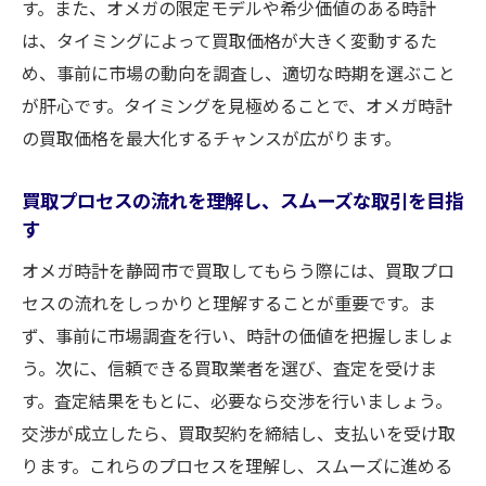
す。また、オメガの限定モデルや希少価値のある時計
時計の状態を改善するための専門家アドバ
は、タイミングによって買取価格が大きく変動するた
イス
め、事前に市場の動向を調査し、適切な時期を選ぶこと
お客様自身でできる簡単な状態確認方法
が肝心です。タイミングを見極めることで、オメガ時計
静岡市のオメガ時計買取で付属品が買取価格に
の買取価格を最大化するチャンスが広がります。
与える影響
付属品完備が買取価格に与えるプラス効果
買取プロセスの流れを理解し、スムーズな取引を目指
オメガ時計の付属品が揃っていることの重
す
要性
オメガ時計を静岡市で買取してもらう際には、買取プロ
静岡市での付属品を含めた買取査定の流れ
セスの流れをしっかりと理解することが重要です。ま
希少な付属品が買取価格に与える影響とは
ず、事前に市場調査を行い、時計の価値を把握しましょ
付属品が不足している場合の対応策
う。次に、信頼できる買取業者を選び、査定を受けま
す。査定結果をもとに、必要なら交渉を行いましょう。
静岡市で付属品の真贋を見極めるポイント
交渉が成立したら、買取契約を締結し、支払いを受け取
静岡市でのオメガ時計買取を成功させるための
ります。これらのプロセスを理解し、スムーズに進める
ノウハウ