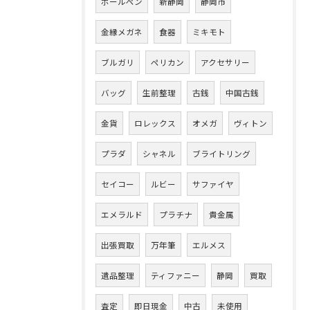
ボールペン
新静岡
静岡市
金縁メガネ
食器
ミキモト
ブルガリ
ペリカン
アクセサリー
バッグ
生前整理
古銭
中国古銭
金貨
ロレックス
オメガ
ヴィトン
プラダ
シャネル
ブライトリング
セイコー
ルビー
サファイヤ
エメラルド
プラチナ
貴金属
出張買取
万年筆
エルメス
遺品整理
ティファニー
静岡
買取
査定
即日現金
中古
未使用