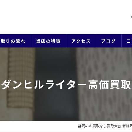
買取りの流れ
当店の特徴
アクセス
ブログ
コ
貴金属
ブランド
でダンヒルライター高価買取
ジュエリー
時計
生前整理
静岡のお買取なら買取大吉 新静