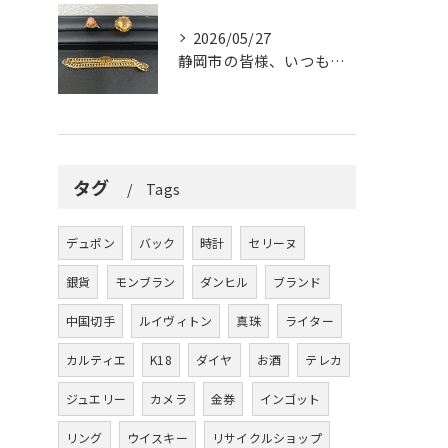
2026/05/27
静岡市の皆様、いつも大変お世話になっております。
タグ
Tags
デュポン
バック
時計
セリーヌ
銀貨
モンブラン
ダンヒル
ブランド
中国切手
ルイヴィトン
真珠
ライター
カルティエ
K18
ダイヤ
お酒
テレカ
ジュエリー
カメラ
金券
インゴット
リング
ウイスキー
リサイクルショップ