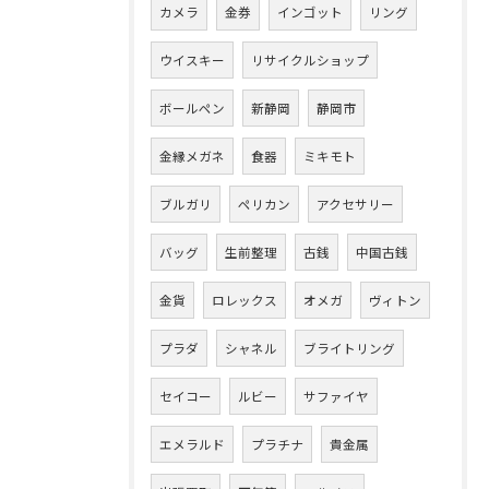
カメラ
金券
インゴット
リング
ウイスキー
リサイクルショップ
ボールペン
新静岡
静岡市
金縁メガネ
食器
ミキモト
ブルガリ
ペリカン
アクセサリー
バッグ
生前整理
古銭
中国古銭
金貨
ロレックス
オメガ
ヴィトン
プラダ
シャネル
ブライトリング
セイコー
ルビー
サファイヤ
エメラルド
プラチナ
貴金属