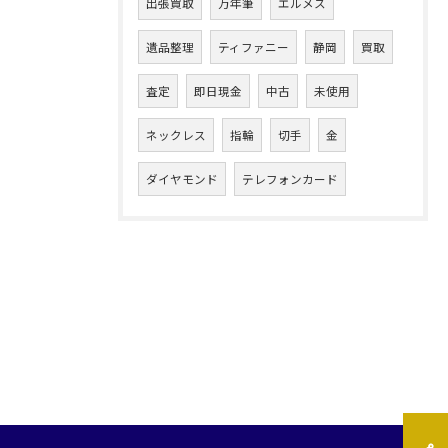
出張買取
万年筆
エルメス
遺品整理
ティファニー
静岡
買取
査定
即日現金
中古
未使用
ネックレス
指輪
切手
金
ダイヤモンド
テレフォンカード