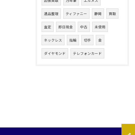
出張買取
万年筆
エルメス
遺品整理
ティファニー
静岡
買取
査定
即日現金
中古
未使用
ネックレス
指輪
切手
金
ダイヤモンド
テレフォンカード