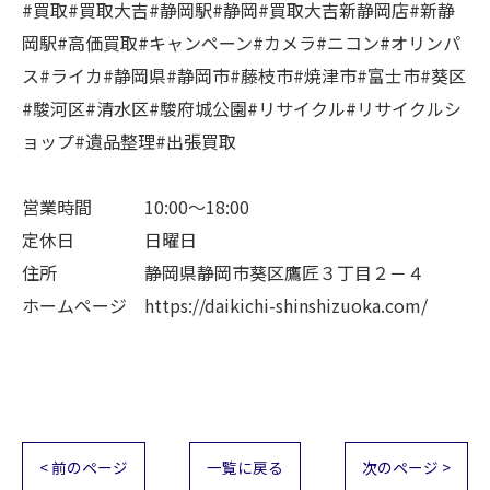
#買取#買取大吉#静岡駅#静岡#買取大吉新静岡店#新静
岡駅#高価買取#キャンペーン#カメラ#ニコン#オリンパ
ス#ライカ#静岡県#静岡市#藤枝市#焼津市#富士市#葵区
#駿河区#清水区#駿府城公園#リサイクル#リサイクルシ
ョップ#遺品整理#出張買取
営業時間 10:00～18:00
定休日 日曜日
住所 静岡県静岡市葵区鷹匠３丁目２－４
ホームページ https://daikichi-shinshizuoka.com/
< 前のページ
一覧に戻る
次のページ >