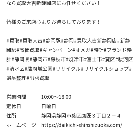
なら買取大吉新静岡店にお任せください！
皆様のご来店心よりお待ちしております！
#買取#買取大吉#静岡駅#静岡#買取大吉新静岡店#新静
岡駅#高価買取#キャンペーン#オメガ#時計#ブランド時
計#静岡県#静岡市#藤枝市#焼津市#富士市#葵区#駿河区
#清水区#駿府城公園#リサイクル#リサイクルショップ#
遺品整理#出張買取
営業時間 10:00～18:00
定休日 日曜日
住所 静岡県静岡市葵区鷹匠３丁目２－４
ホームページ https://daikichi-shinshizuoka.com/