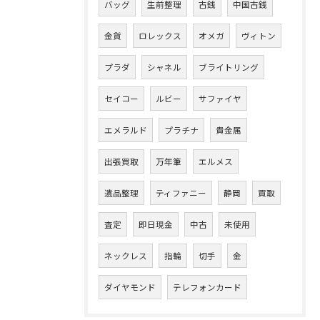
バッグ
生前整理
古銭
中国古銭
金貨
ロレックス
オメガ
ヴィトン
プラダ
シャネル
ブライトリング
セイコー
ルビー
サファイヤ
エメラルド
プラチナ
貴金属
出張買取
万年筆
エルメス
遺品整理
ティファニー
静岡
買取
査定
即日現金
中古
未使用
ネックレス
指輪
切手
金
ダイヤモンド
テレフォンカード