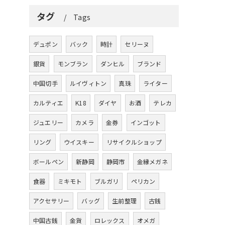
タグ
Tags
デュポン
バック
時計
セリーヌ
銀貨
モンブラン
ダンヒル
ブランド
中国切手
ルイヴィトン
真珠
ライター
カルティエ
K18
ダイヤ
お酒
テレカ
ジュエリー
カメラ
金券
インゴット
リング
ウイスキー
リサイクルショップ
ボールペン
新静岡
静岡市
金縁メガネ
食器
ミキモト
ブルガリ
ペリカン
アクセサリー
バッグ
生前整理
古銭
中国古銭
金貨
ロレックス
オメガ