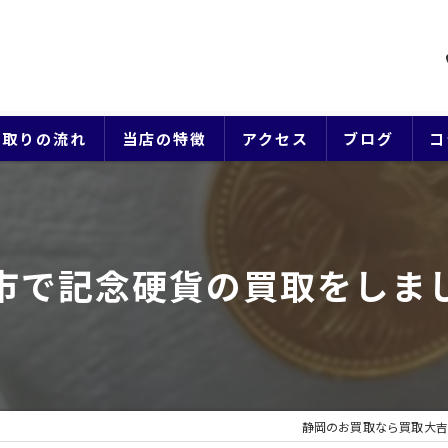
買取りの流れ
当店の特徴
アクセス
ブログ
コ
貴金属
ブランド
市で記念硬貨の買取をしま
ジュエリー
時計
生前整理
静岡のお買取なら買取大吉