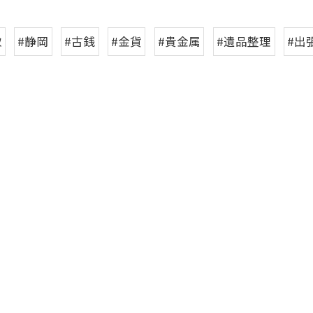
取
#静岡
#古銭
#金貨
#貴金属
#遺品整理
#出