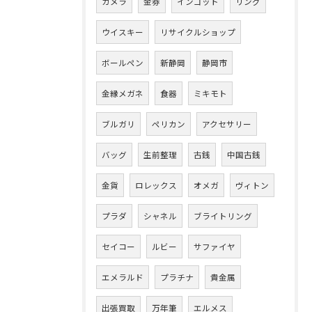
カメラ
金券
インゴット
リング
ウイスキー
リサイクルショップ
ボールペン
新静岡
静岡市
金縁メガネ
食器
ミキモト
ブルガリ
ペリカン
アクセサリー
バッグ
生前整理
古銭
中国古銭
金貨
ロレックス
オメガ
ヴィトン
プラダ
シャネル
ブライトリング
セイコー
ルビー
サファイヤ
エメラルド
プラチナ
貴金属
出張買取
万年筆
エルメス