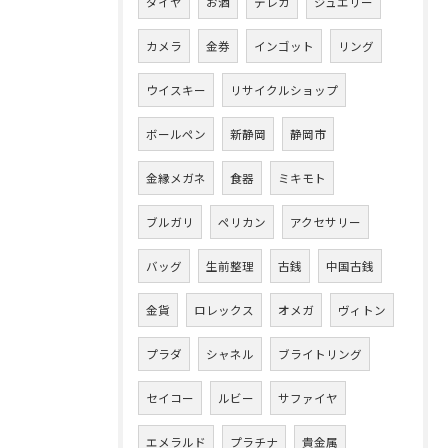
ダイヤ
お酒
テレカ
ジュエリー
カメラ
金券
インゴット
リング
ウイスキー
リサイクルショップ
ボールペン
新静岡
静岡市
金縁メガネ
食器
ミキモト
ブルガリ
ペリカン
アクセサリー
バッグ
生前整理
古銭
中国古銭
金貨
ロレックス
オメガ
ヴィトン
プラダ
シャネル
ブライトリング
セイコー
ルビー
サファイヤ
エメラルド
プラチナ
貴金属