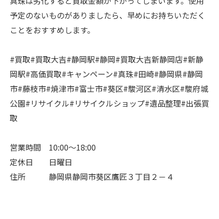
真珠は劣化すると買取金額が下がってしまいます。使用
予定のないものがありましたら、早めにお持ちいただく
ことをおすすめします。
#買取#買取大吉#静岡駅#静岡#買取大吉新静岡店#新静
岡駅#高価買取#キャンペーン#真珠#田崎#静岡県#静岡
市#藤枝市#焼津市#富士市#葵区#駿河区#清水区#駿府城
公園#リサイクル#リサイクルショップ#遺品整理#出張買
取
営業時間 10:00～18:00
定休日 日曜日
住所 静岡県静岡市葵区鷹匠３丁目２－４