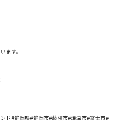
ています。
す。
ンド#静岡県#静岡市#藤枝市#焼津市#富士市#