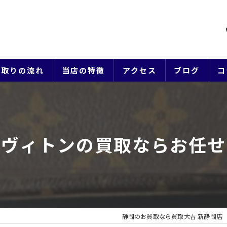
買取りの流れ
当店の特徴
アクセス
ブログ
コ
貴金属
ブランド
イヴィトンの買取ならお任せ
ジュエリー
時計
生前整理
静岡のお買取なら買取大吉 新静岡店