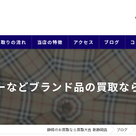
買取りの流れ
当店の特徴
アクセス
ブログ
コ
貴金属
ブランド
ーなどブランド品の買取な
ジュエリー
時計
生前整理
静岡のお買取なら買取大吉 新静岡店
ブログ