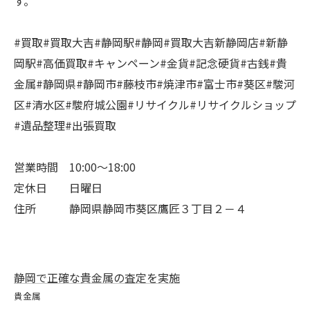
す。
#買取#買取大吉#静岡駅#静岡#買取大吉新静岡店#新静
岡駅#高価買取#キャンペーン#金貨#記念硬貨#古銭#貴
金属#静岡県#静岡市#藤枝市#焼津市#富士市#葵区#駿河
区#清水区#駿府城公園#リサイクル#リサイクルショップ
#遺品整理#出張買取
営業時間 10:00～18:00
定休日 日曜日
住所 静岡県静岡市葵区鷹匠３丁目２－４
静岡で正確な貴金属の査定を実施
貴金属