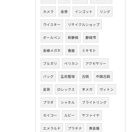
カメラ
金券
インゴット
リング
ウイスキー
リサイクルショップ
ボールペン
新静岡
静岡市
金縁メガネ
食器
ミキモト
ブルガリ
ペリカン
アクセサリー
バッグ
生前整理
古銭
中国古銭
金貨
ロレックス
オメガ
ヴィトン
プラダ
シャネル
ブライトリング
セイコー
ルビー
サファイヤ
エメラルド
プラチナ
貴金属