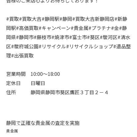
皆様のご来店心よりお待ちしております！
#買取#買取大吉#静岡駅#静岡#買取大吉新静岡店#新静
岡駅#高価買取#キャンペーン#貴金属#プラチナ#金#静
岡県#静岡市#藤枝市#焼津市#富士市#葵区#駿河区#清水
区#駿府城公園#リサイクル#リサイクルショップ#遺品整
理#出張買取
営業時間 10:00～18:00
定休日 日曜日
住所 静岡県静岡市葵区鷹匠３丁目２－４
静岡で正確な貴金属の査定を実施
貴金属