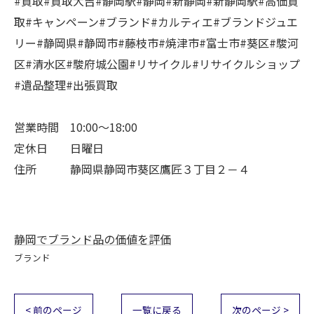
#買取#買取大吉#静岡駅#静岡#新静岡#新静岡駅#高価買
取#キャンペーン#ブランド#カルティエ#ブランドジュエ
リー#静岡県#静岡市#藤枝市#焼津市#富士市#葵区#駿河
区#清水区#駿府城公園#リサイクル#リサイクルショップ
#遺品整理#出張買取
営業時間 10:00～18:00
定休日 日曜日
住所 静岡県静岡市葵区鷹匠３丁目２－４
静岡でブランド品の価値を評価
ブランド
< 前のページ
一覧に戻る
次のページ >