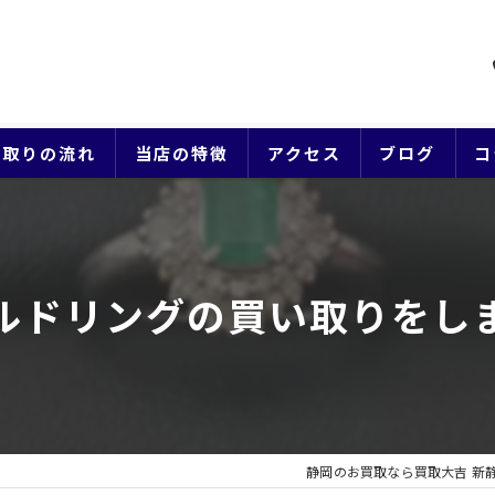
買取りの流れ
当店の特徴
アクセス
ブログ
コ
貴金属
ブランド
ルドリングの買い取りをし
ジュエリー
時計
生前整理
静岡のお買取なら買取大吉 新