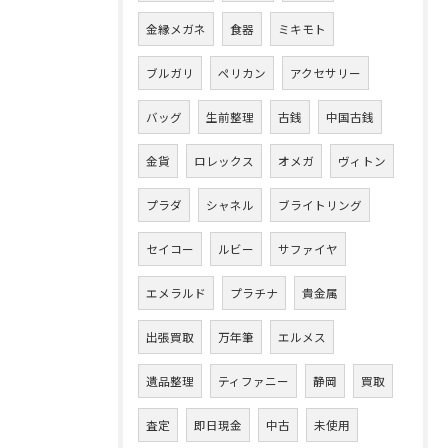
金縁メガネ
食器
ミキモト
ブルガリ
ペリカン
アクセサリー
バッグ
生前整理
古銭
中国古銭
金貨
ロレックス
オメガ
ヴィトン
プラダ
シャネル
ブライトリング
セイコー
ルビー
サファイヤ
エメラルド
プラチナ
貴金属
出張買取
万年筆
エルメス
遺品整理
ティファニー
静岡
買取
査定
即日現金
中古
未使用