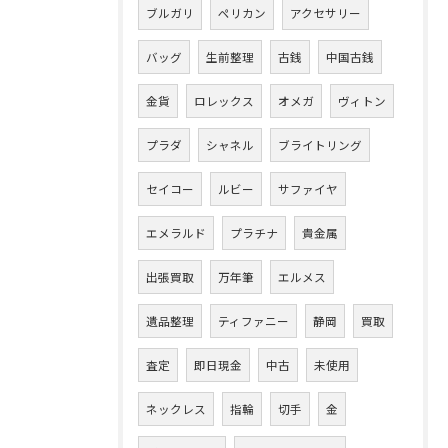
ブルガリ
ペリカン
アクセサリー
バッグ
生前整理
古銭
中国古銭
金貨
ロレックス
オメガ
ヴィトン
プラダ
シャネル
ブライトリング
セイコー
ルビー
サファイヤ
エメラルド
プラチナ
貴金属
出張買取
万年筆
エルメス
遺品整理
ティファニー
静岡
買取
査定
即日現金
中古
未使用
ネックレス
指輪
切手
金