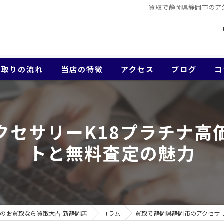
買取で静岡県静岡市のア
買取りの流れ
当店の特徴
アクセス
ブログ
コ
貴金属
クセサリーK18プラチナ高
ブランド
トと無料査定の魅力
ジュエリー
時計
生前整理
のお買取なら買取大吉 新静岡店
コラム
買取で静岡県静岡市のアクセサ