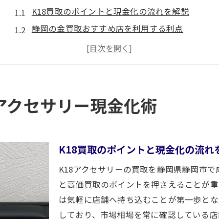
K18買取のポイントと現金化の流れを解説
静岡の金買取おすすめ店を利用する利点
アクセサリー買取で損しない方法と注意点
K18アクセサリー買取相場の最新動向を知る
静岡市買取で高額査定を引き出すコツ
静岡市でアクセサリー買取を安心して依頼するコツ
アクセサリー現金化術
静岡市買取の安心できる選び方と基準を紹介
買取店選びで失敗しないための確認ポイント
金買取どこがいいか迷う方へのおすすめ対策
K18買取のポイントと現金化の流れ
無料査定を活用した買取比較のメリット
K18アクセサリーの買取を静岡県静岡市
リサイクルショップ買取の活用術を押さえる
と高価買取のポイントを押さえることが重
プラチナもOK！使わない品の無料査定がお得な理由
は気軽に店舗へ持ち込むことが第一歩とな
しており、市場相場を常に確認している店
プラチナ買取でも無料査定が選ばれる理由とは