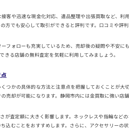
高価買取を目指すための事前情報収集術
静岡 金買取おすすめの活用ポイント
な接客や迅速な現金化対応、遺品整理や出張買取など、利
使わなくなった品の現金化準備を丁寧に解説
ての方でも安心して取引ができると評判です。口コミや評
買取相場チェックで損しない売却を目指す
無料査定で分かる買取相場と現金化の秘訣
ターフォローも充実しているため、売却後の疑問や不安に
無料査定で知るK18プラチナ買取相場の特徴
頼できる店舗の無料査定を気軽に利用してみましょう。
静岡市で高額現金化を実現するための秘訣
買取相場を比較して納得の価格を引き出す方法
意点
買取静岡市おすすめ店の無料査定のメリット
いくつかの具体的な方法と注意点を把握しておくことが大
現金化までのスムーズな流れと注意点を解説
での売却が可能になります。静岡市内には金買取に強い店
重さが査定額に大きく影響します。ネックレスや指輪など
持ち込むことをおすすめします。さらに、アクセサリーの