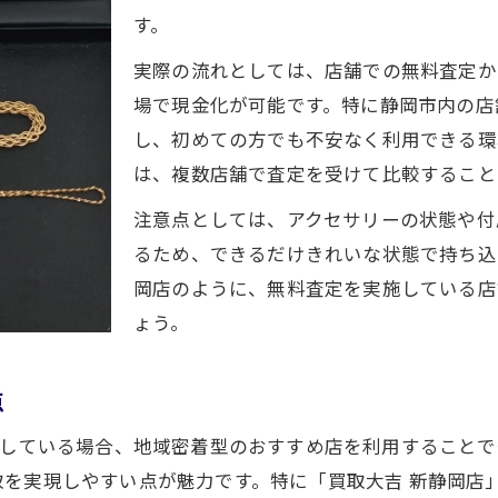
す。
使わない貴金属を賢く高価買取につなげる方法
実際の流れとしては、店舗での無料査定か
静岡市の出張買取おすすめポイントを解説
場で現金化が可能です。特に静岡市内の店
買取査定の違いと無料サービスの利点を知る
し、初めての方でも不安なく利用できる環
無料査定で現金化までの不安を解消する方法
は、複数店舗で査定を受けて比較すること
納得できる静岡市内アクセサリー買取の進め方
注意点としては、アクセサリーの状態や付
納得できる買取へ静岡市での進め方と準備
るため、できるだけきれいな状態で持ち込
金買取静岡市で高額査定を得るための工夫
岡店のように、無料査定を実施している店
静岡市リサイクルショップ買取の流れを解説
ょう。
買取価格や手数料のチェックポイントを押さえる
無料査定で比較する買取店選びの大切さ
点
K18やプラチナの高価買取を実現するための準備とは
討している場合、地域密着型のおすすめ店を利用すること
K18プラチナ買取に必要な準備と注意点
取を実現しやすい点が魅力です。特に「買取大吉 新静岡店