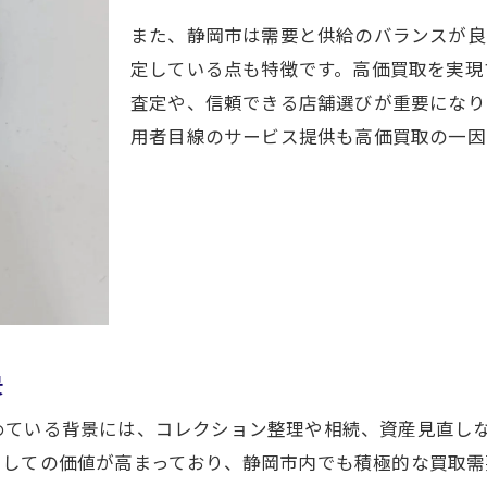
静岡市で買取を賢く進めるポイント解説
また、静岡市は需要と供給のバランスが良
定している点も特徴です。高価買取を実現
高価買取を目指すなら静岡市の選び方が重要
査定や、信頼できる店舗選びが重要になり
静岡買取おすすめ業者の特徴と選定基準
用者目線のサービス提供も高価買取の一因
査定無料で買取金額アップのコツを伝授
出張買取を活用した静岡市の銀貨売却術
出張買取で静岡市の銀貨を手軽に売却する方法
静岡市の出張買取がおすすめな理由とメリット
買取を便利にする静岡市の出張サービス解説
査定無料で安心できる出張買取の使い方
銀貨の出張買取を活用した高価買取の秘訣
景
静岡市で安心の買取を実現する選び方とは
めている背景には、コレクション整理や相続、資産見直し
安心できる静岡市の買取業者を見極める方法
としての価値が高まっており、静岡市内でも積極的な買取需