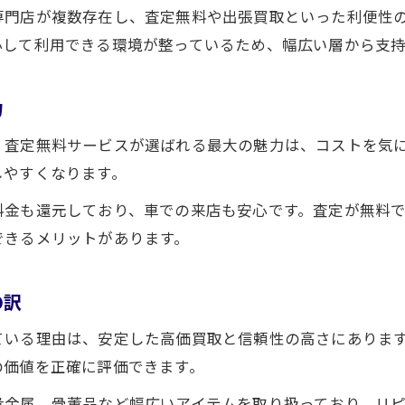
静岡買取おすすめの選び方と注意点まとめ
専門店が複数存在し、査定無料や出張買取といった利便性
信頼できる買取業者のチェックポイント解説
心して利用できる環境が整っているため、幅広い層から支
査定無料で安心感を得る買取店の特徴とは
静岡市で買取業者を比較する際の基準
力
買取相場を踏まえた静岡市での売却戦略
、査定無料サービスが選ばれる最大の魅力は、コストを気
最新の買取相場を活かす静岡市の売却方法
しやすくなります。
静岡市で買取相場を知って損しない戦略を
料金も還元しており、車での来店も安心です。査定が無料
銀貨買取相場をチェックした売却タイミング
できるメリットがあります。
静岡市の買取おすすめ店で相場に強くなる
査定無料で買取相場を徹底比較するコツ
の訳
ている理由は、安定した高価買取と信頼性の高さにありま
の価値を正確に評価できます。
貴金属、骨董品など幅広いアイテムを取り扱っており、リ