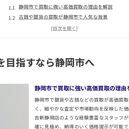
静岡市で買取に強い高価買取の理由を解説
古銭や銀貨の買取が静岡市で人気な背景
静岡市で買取の査定無料が選ばれる魅力
買取実績豊富な専門店が静岡市で注目の訳
静岡市で買取を成功させる事前準備ポイント
査定無料で銀貨を売る際のポイント解説
を目指すなら静岡市へ
査定無料の買取店で損しない銀貨売却法
銀貨買取で査定無料サービスの活用ポイント
静岡市で安心できる無料査定の選び方とは
静岡市で買取に強い高価買取の理由
初めての銀貨買取を成功させる査定無料の活用術
静岡市で銀貨や古銭などの買取が高価買取
買取査定で重要な無料サービスの比較方法
く、細やかな査定や市場動向を反映した価
損をせず静岡市で買取を成功させるコツ
吉新静岡店のような経験豊富なスタッフが
確に見極め、納得のいく価格提示が可能で
買取で損をしないための静岡市の業者比較術