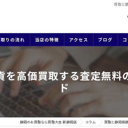
買取と
買取りの流れ
当店の特徴
アクセス
ブログ
コ
貴金属
貨を高価買取する査定無料
ブランド
ド
ジュエリー
時計
生前整理
静岡のお買取なら買取大吉 新静岡店
コラム
買取と静岡県