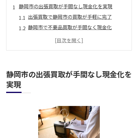
静岡市の出張買取が手間なし現金化を実現
出張買取で静岡市の買取が手軽に完了
静岡市で不要品買取が手間なく現金化
静岡市の買取専門出張サービスの流れ
家具や家電の買取が静岡市で便利に
静岡市リサイクルショップ買取の魅力を解
説
静岡市の出張買取が手間なし現金化を
高価買取を狙うなら査定無料サービスが鍵
実現
査定無料で静岡市の高価買取を実現する方
法
静岡市で買取価格を高くする査定無料の活
用法
出張買取と査定無料サービスで高価買取を
目指す