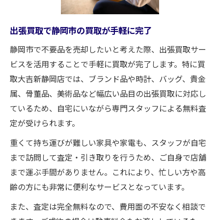
静岡市で高価買取を叶える無料査定の強み
出張買取で静岡市の買取が手軽に完了
査定無料の買取サービスが高額買取の秘訣
家具や家電の買取も静岡市で手軽に依頼可能
静岡市で不要品を売却したいと考えた際、出張買取サー
ビスを活用することで手軽に買取が完了します。特に買
静岡市で家具買取をスムーズに依頼するコ
取大吉新静岡店では、ブランド品や時計、バッグ、貴金
ツ
属、骨董品、美術品など幅広い品目の出張買取に対応し
家電買取も静岡市で手軽に利用できる理由
ているため、自宅にいながら専門スタッフによる無料査
家具・家電の買取も静岡市で簡単手続き
定が受けられます。
静岡市の出張買取で家具も家電も査定無料
重くて持ち運びが難しい家具や家電も、スタッフが自宅
静岡市家具買取サービスの魅力に迫る
まで訪問して査定・引き取りを行うため、ご自身で店舗
不用品まとめて高く売るコツを徹底解説
まで運ぶ手間がありません。これにより、忙しい方や高
静岡市で不用品を高価買取に導くポイント
齢の方にも非常に便利なサービスとなっています。
まとめて買取が静岡市でお得な理由を紹介
また、査定は完全無料なので、費用面の不安なく相談で
静岡市の買取サービスで不用品を一括現金