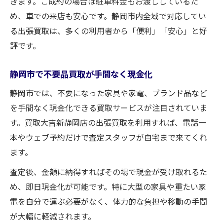
きます。ご成約の場合は駐車料金もお渡ししているた
化
め、車での来店も安心です。静岡市内全域で対応してい
査定無料で不用品高価買取が静岡市で実現
る出張買取は、多くの利用者から「便利」「安心」と好
静岡市の買取で複数アイテムを高く売るコ
評です。
ツ
静岡市で不要品買取が手間なく現金化
無料査定×安心対応の買取利用メリットとは
静岡市の無料査定買取が選ばれる理由
静岡市では、不要になった家具や家電、ブランド品など
安心対応の買取サービスが静岡市で人気
を手間なく現金化できる買取サービスが注目されていま
す。買取大吉新静岡店の出張買取を利用すれば、電話一
査定無料の静岡市買取サービスメリット解
本やウェブ予約だけで査定スタッフが自宅まで来てくれ
説
ます。
静岡市の買取は無料査定でトラブル回避
査定後、金額に納得すればその場で現金が受け取れるた
静岡市買取サービスの安心ポイントを紹介
め、即日現金化が可能です。特に大型の家具や重たい家
静岡市で高価買取を叶える方法を紹介
電を自分で運ぶ必要がなく、体力的な負担や移動の手間
静岡市で高価買取を実現するためのポイン
が大幅に軽減されます。