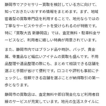
静岡市でアクセサリー買取を検討している方に向けて、
アクセサリー買取により静岡市で資産を有
知っておきたいおすすめ情報をまとめます。まず、地域
効活用
密着型の買取専門店を利用することで、地元ならではの
アクセサリー買取の査定無料で納得の現金化
丁寧なサービスやサポートを受けられるのが特徴です。
アクセサリー買取は査定無料で静岡市の現
特に「買取大吉 新静岡店」では、査定無料・駐車料金サ
金化に最適
ービスなど、利用者に嬉しい特典が用意されています。
静岡市で査定無料のアクセサリー買取納得
また、静岡市内ではブランド品や時計、バッグ、貴金
の流れ
属、骨董品など幅広いアイテムの買取も盛んです。不用
アクセサリー買取と静岡市の査定無料現金
品整理や遺品整理の際にも、まとめて相談できる店舗を
化のポイント
選ぶと手間が省けて便利です。口コミや評判も事前にチ
静岡市でアクセサリー買取査定無料のメリ
ェックし、信頼できる店舗を選ぶことが納得取引の第一
ットとは
歩となります。
アクセサリー買取の査定無料で静岡市の安
静岡市の買取店は、査定無料や即日現金化など利用者目
心現金化
線のサービスが充実しています。地元の生活スタイルに