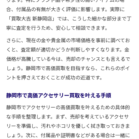
指す秘訣
合、付属品の有無が大きく評価に影響します。実際に
静岡市でアクセサリー買取の高値を引き出
「買取大吉 新静岡店」では、こうした細かな部分まで丁
す方法
寧に査定を行うため、安心して相談できます。
アクセサリー買取で静岡市の高価実現を目
さらに、現在の金や貴金属の市場価格を事前に調べてお
指すには
くと、査定額が適切かどうか判断しやすくなります。金
静岡市のアクセサリー買取で高額査定を狙
価格が高騰している今は、売却のチャンスとも言えるで
う条件
しょう。静岡市で高価買取を目指すなら、これらのポイ
壊れたアクセサリーも買取可能な静岡市の安心
ントを押さえておくことが成功の近道です。
アクセサリー買取で壊れた品も静岡市なら
静岡市で高価アクセサリー買取を叶える手順
安心
静岡市で壊れたアクセサリー買取の可否を
静岡市でアクセサリーの高価買取を叶えるための具体的
解説
な手順を整理します。まず、売却を考えているアクセサ
リーを準備し、汚れやホコリを優しく拭き取っておきま
壊れたアクセサリー買取も静岡市で安心で
しょう。次に、付属品や証明書などがある場合は一緒に
きる理由