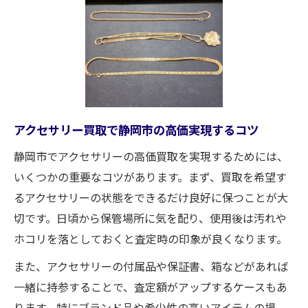
アクセサリー買取は静岡市で査定無料が安
心
静岡のアクセサリー買取査定無料サービス
の魅力
静岡市で無料査定のアクセサリー買取活用
法
アクセサリー買取で静岡市の高価実現するコツ
アクセサリー買取を静岡市で気軽に始める
静岡市でアクセサリーの高価買取を実現するためには、
なら無料査定
いくつかの重要なコツがあります。まず、買取を希望す
静岡市アクセサリー買取の査定無料で納得
るアクセサリーの状態をできるだけ良好に保つことが大
する方法
切です。日頃から保管場所に気を配り、使用後は汚れや
高価買取を目指すなら静岡市でアクセサリー
ホコリを落としておくと査定時の印象が良くなります。
静岡市でアクセサリー高価買取を実現する
また、アクセサリーの付属品や保証書、箱などがあれば
ポイント
一緒に持参することで、査定額がアップするケースもあ
アクセサリー買取で静岡市の高額査定を目
ります。特にブランド品や希少性の高いアイテムの場