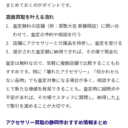
まとめておくのがポイントです。
アクセサリー買取で静岡市なら壊れた品も
心配無用
高価買取を叶える流れ
静岡市のアクセサリー買取は壊れたアイテ
査定無料の店舗（例：買取大吉 新静岡店）に問い合
ムも対象
わせて、査定の予約や相談を行う
店舗にアクセサリーと付属品を持参し、査定を受ける
使わないアクセサリー買取で静岡市から資産整
提示された査定額に納得できれば、その場で現金化
理
使わないアクセサリー買取で静岡市の資産
査定は無料なので、気軽に複数店舗で比較することもお
を整理
すすめです。特に「壊れたアクセサリー」「何かわから
ない品物」でも査定対象になる場合が多く、相談するこ
静岡市でアクセサリー買取を活用した賢い
とで新たな価値を発見できることも。査定時に疑問点や
資産整理
不安があれば、その場でスタッフに質問し、納得した上
アクセサリー買取を使い静岡市で資産価値
で取引を進めることが大切です。
アップ
静岡市でアクセサリー買取から始める整理
アクセサリー買取の静岡市おすすめ情報まとめ
術