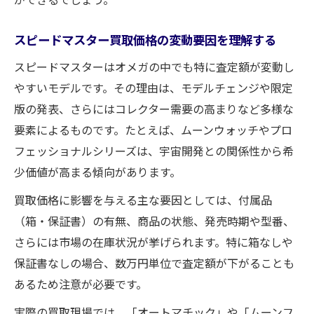
傷や使用感が査定に与える影響を知る
オメガ買取で高評価を得るためのポイント
スピードマスター買取価格の変動要因を理解する
買取マスターが教える査定基準と相場感
スピードマスターはオメガの中でも特に査定額が変動し
オートマチックモデルのオメガ買取市場動向と
やすいモデルです。その理由は、モデルチェンジや限定
は
版の発表、さらにはコレクター需要の高まりなど多様な
オートマチックモデルのオメガ買取が注目
要素によるものです。たとえば、ムーンウォッチやプロ
される理由
フェッショナルシリーズは、宇宙開発との関係性から希
少価値が高まる傾向があります。
オメガ買取市場でのオートマチック相場の
特徴
買取価格に影響を与える主な要因としては、付属品
オメガスピードマスターオートマチック買
（箱・保証書）の有無、商品の状態、発売時期や型番、
取相場の最新動向
さらには市場の在庫状況が挙げられます。特に箱なしや
保証書なしの場合、数万円単位で査定額が下がることも
買取価格に影響するオートマチックの人気
あるため注意が必要です。
要素
オメガ買取でオートマチックを高く売るポ
実際の買取現場では、「オートマチック」や「ムーンフ