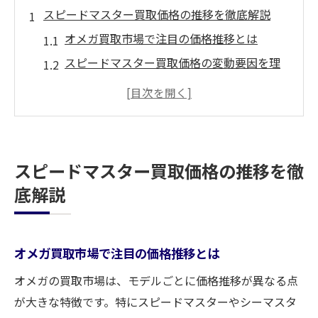
スピードマスター買取価格の推移を徹底解説
オメガ買取市場で注目の価格推移とは
スピードマスター買取価格の変動要因を理
解する
オメガ買取で押さえるべき相場の見方
最新のスピードマスター買取価格表を活用
する方法
スピードマスター買取価格の推移を徹
オメガ買取で損をしない売却タイミング
底解説
高額査定を狙うならオメガ買取の秘訣を知ろう
高額オメガ買取のために重視すべきポイン
ト
オメガ買取市場で注目の価格推移とは
オメガ買取で査定額アップを目指すコツ
オメガの買取市場は、モデルごとに価格推移が異なる点
専門家が教えるオメガ買取の裏技とは
が大きな特徴です。特にスピードマスターやシーマスタ