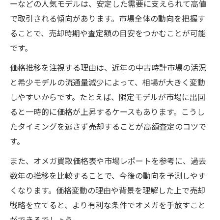
オメガ買取で高値を引き出す準備方法
ーなどの人気モデルは、安定した需要に支えられて高値
人気モデル別オメガ買取の秘訣を解説
で取引される傾向があります。市場全体の動向を把握す
ることで、売却時期や査定額の目安をつかむことが可能
箱なしスピードマスターの買取相場を見極める
です。
方法
オメガ買取で箱なしモデルの評価ポイント
価格推移を注視する理由は、近年の中古時計市場の活況
と希少モデルの流通量減少によって、相場が大きく変動
箱なしスピードマスター買取相場の実態と
しやすいからです。たとえば、限定モデルが市場に出回
は
ると一時的に価格が上昇するケースもあります。こうし
オメガ買取価格に影響する付属品の有無
たタイミングを逃さず売却することが高額査定のコツで
箱なし買取で損をしないための対応策
す。
スピードマスター買取で重要な査定基準を
また、オメガ買取価格表や市場レポートを参考に、過去
解説
数年の推移を比較することで、今後の動向を予測しやす
状態別に変わるオメガ買取のリアルな価格表
くなります。価格変動の理由や背景を理解した上で売却
オメガ買取で重視される時計の状態とは
戦略を立てると、より有利な条件でオメガを手放すこと
状態別オメガ買取価格表の見方を解説
ができるでしょう。