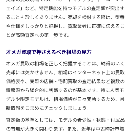
イント
ェイズ」など、特定機能を持つモデルの査定額が突出す
プロが伝授するムーンフェイズ高額売却のコツ
ることも珍しくありません。売却を検討する際は、型番
や仕様をしっかりと把握し、買取業者に正確に伝えるこ
オメガ買取でムーンフェイズが高評価され
とが高額査定への第一歩です。
る理由
ムーンフェイズ買取価格を上げるための工
オメガ買取で押さえるべき相場の見方
夫
オメガ買取の相場を正しく把握することは、納得のいく
オメガスピードマスタームーンフェイズ買
売却には欠かせません。相場はインターネット上の買取
取価格の実態
価格表や、実際の店舗・宅配買取の査定結果など複数の
専門家直伝のムーンフェイズ査定アップ術
情報源から総合的に判断するのが基本です。特に人気モ
希少モデルとしてのムーンフェイズの価値
デルや限定モデルは、相場価格が日々変動するため、最
を解説
新情報をこまめにチェックしましょう。
査定額の基準としては、モデルの希少性・状態・付属品
の有無が大きく関わります。また、近年は中古時計市場