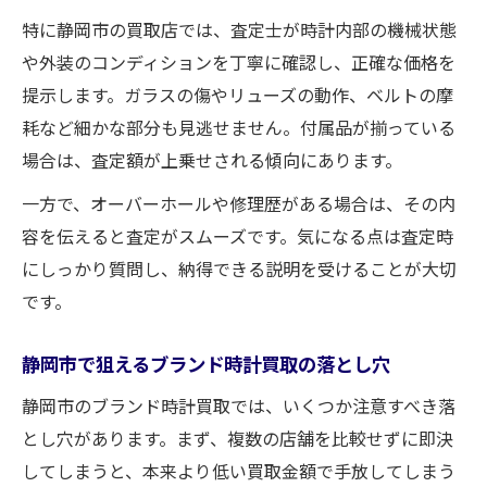
破損時計でも買取が可能となる背景を徹底解説
特に静岡市の買取店では、査定士が時計内部の機械状態
や外装のコンディションを丁寧に確認し、正確な価格を
破損時計が買取可能な理由と買取店の工夫
提示します。ガラスの傷やリューズの動作、ベルトの摩
壊れたブランド時計買取の仕組みとは
耗など細かな部分も見逃せません。付属品が揃っている
汚れや不動品でも買取できる背景を解説
場合は、査定額が上乗せされる傾向にあります。
ブランド時計買取で壊れた時計が重宝され
一方で、オーバーホールや修理歴がある場合は、その内
る訳
容を伝えると査定がスムーズです。気になる点は査定時
買取市場で破損時計が持つ価値の理由
にしっかり質問し、納得できる説明を受けることが大切
です。
静岡市で狙えるブランド時計買取の落とし穴
静岡市のブランド時計買取では、いくつか注意すべき落
とし穴があります。まず、複数の店舗を比較せずに即決
してしまうと、本来より低い買取金額で手放してしまう