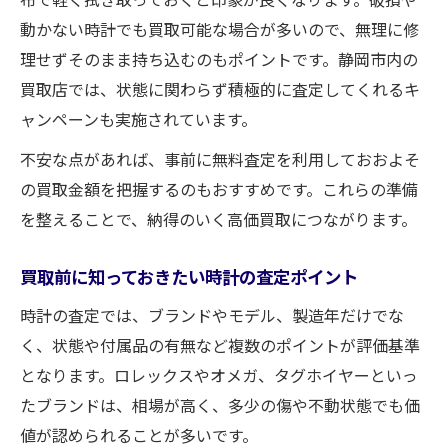
ト
動かない時計でも買取可能な場合が多いので、無理に修
高価買取を目指す方へ時計査定の重要ポイント
理せずそのまま持ち込むのもポイントです。静岡市内の
時計買取で注目すべき査定基準と評価方法
買取店では、状態に関わらず積極的に査定してくれるキ
高価買取を引き出す時計の査定ポイント
ャンペーンも実施されています。
ブランド時計買取時に付属品が与える影響
不安な点があれば、事前に無料査定を利用しておおよそ
査定額が上がるブランド時計の特徴とは
の買取金額を把握するのもおすすめです。これらの準備
静岡で高価買取を狙う時計査定のコツ
を整えることで、納得のいく高価買取につながります。
オメガやタグホイヤー買取で評価が上がる条件
オメガ買取で評価を高めるための秘訣
買取前に知っておきたい時計の査定ポイント
タグホイヤー買取で重視されるポイント
時計の査定では、ブランドやモデル、製造年だけでな
ブランド時計買取時に有利となる条件
く、状態や付属品の有無など複数のポイントが評価基準
となります。ロレックスやオメガ、タグホイヤーといっ
高価買取を狙うための査定ポイント比較
たブランドは、相場が高く、多少の傷や不動状態でも価
買取でオメガやタグホイヤーが注目される
値が認められることが多いです。
理由