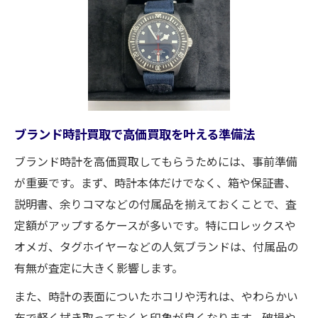
買取で信頼できる時計査定士の選び方
ロレックス買取で安心感を得るポイント
高級時計買取の店舗選びで重視すべき点
静岡のブランド時計買取店の比較基準
買取トラブルを避ける事前準備のコツ
ブランド時計買取で高価買取を叶える準備法
状態問わずブランド時計が買取可能な理由とは
壊れたブランド時計も買取対象となる理由
ブランド時計を高価買取してもらうためには、事前準備
が重要です。まず、時計本体だけでなく、箱や保証書、
不動や傷有り時計が買取できる仕組み解説
説明書、余りコマなどの付属品を揃えておくことで、査
買取店が状態不問でブランド時計を扱う背
定額がアップするケースが多いです。特にロレックスや
景
オメガ、タグホイヤーなどの人気ブランドは、付属品の
高価買取に繋がる時計の状態への柔軟な対
有無が査定に大きく影響します。
応
また、時計の表面についたホコリや汚れは、やわらかい
汚れや破損品でも買取が可能な安心ポイン
布で軽く拭き取っておくと印象が良くなります。破損や