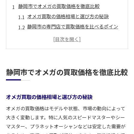
静岡市でオメガの買取価格を徹底比較
オメガ買取の価格相場と選び方の秘訣
静岡市の専門店で買取価格を比べるポイン
ト
オメガ買取が高い専門店の見極め方
静岡市の中古時計市場で買取価格を探る方
法
静岡市でオメガの買取価格を徹底比較
オメガ専門店価格の傾向を知るメリット
価格重視派必見のオメガ専門店選び方
オメガ買取で価格重視の店舗選びの基準
オメガ買取の価格相場と選び方の秘訣
静岡市で専門店を選ぶ際の注目ポイント
オメガの買取価格はモデルや状態、市場の動向によって
安定した買取価格を得るための工夫とは
大きく変動します。特に人気のスピードマスターやシー
価格だけでなくサービス内容も比較しよう
マスター、プラネットオーシャンなどは安定した需要が