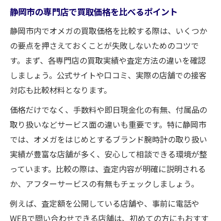
静岡市の専門店で買取価格を比べるポイント
オメガ買取で失敗しない静岡市のコツ
静岡市内でオメガの買取価格を比較する際は、いくつか
オメガ買取の失敗を防ぐ店舗選びの工夫
の要点を押さえておくことが失敗しないためのコツで
静岡市で安心できる買取サービスとは
す。まず、各専門店の買取実績や査定方法の違いを確認
買取価格交渉で注意すべきポイント
しましょう。公式サイトや口コミ、実際の店舗での接客
オメガ専門店価格のチェック方法
対応も比較材料となります。
時計買取のトラブルを回避するコツ
価格だけでなく、手数料や即日現金化の有無、付属品の
専門店で叶える理想のオメガ購入体験
取り扱いなどサービス面の違いも重要です。特に静岡市
オメガ買取と購入を両立する専門店活用術
では、オメガをはじめとするブランド腕時計の取り扱い
静岡市の専門店で理想の購入体験を実現
実績が豊富な店舗が多く、安心して相談できる環境が整
オメガ専門店価格とサービスの魅力解説
っています。比較の際は、査定内容が明確に説明される
安心できる静岡市の専門店選びのコツ
か、アフターサービスの有無もチェックしましょう。
中古時計購入で後悔しないための工夫
例えば、査定額を公開している店舗や、事前に電話や
WEBで問い合わせできる店舗は、初めての方にもおすす