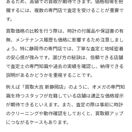
あるため、高値での買取が期待できます。価格相場を把
静岡市の腕時計専門店を賢く活用する方法
握するには、複数の専門店で査定を受けることが重要で
オメガの高価買取を実現するポイント
す。
オメガ買取で高価査定を狙うコツと対策
買取価格の比較を行う際は、時計の付属品や保証書の有
静岡市の専門店で高価買取を叶える工夫
無、メンテナンス履歴も価格に影響するため注意しまし
オメガ専門店価格を引き上げる準備方法
ょう。特に静岡市の専門店では、丁寧な査定と地域密着
時計店静岡市で高評価を得るためのポイン
の安心感が強みです。選び方の秘訣は、信頼できる店舗
ト
で査定士の専門知識や過去の実績を確認し、納得できる
中古時計市場で高値買取される条件とは
説明があるかどうかを重視することです。
ブランド時計の価値を守る静岡市内の選択肢
例えば「買取大吉 新静岡店」のように、オメガの専門知
オメガ買取で資産価値を守る店舗の選び方
識を持つスタッフが在籍している店舗は適正な価格提示
静岡市でブランド時計を守る買取の工夫
が期待できるといえます。また、査定の際は事前に時計
専門店価格で時計価値を維持する方法
のクリーニングや動作確認をしておくと、買取額アップ
静岡市内の中古時計選びのポイント解説
につながるケースもあります。
時計メンテナンスで価値を保つコツ