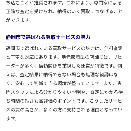
ち込むことが推奨されます。これにより、専門家による
宅配や出張を活用した古銭買取のコツ
正確な査定を受けられ、納得のいく買取につなげること
買取に必要な書類や準備物の確認方法
ができます。
スムーズな買取を実現するための工夫
静岡市で選ばれる買取サービスの魅力
忙しい方におすすめの買取活用法
静岡市で選ばれている買取サービスの魅力は、無料査定
古銭の買取を無料査定で始める安心ステップ
と丁寧な対応にあります。地元密着型の店舗では、リピ
無料査定から始める買取の基本ステップ解
ーターが多く、信頼関係を重視した運営が特徴です。例
説
えば、査定結果に納得できない場合も無理な勧誘はな
古銭買取の流れと安心できる進め方
く、安心して判断できる環境が整っています。また、専
静岡市で安心して買取相談を始める方法
門スタッフによる分かりやすい説明や、査定にかかる待
初回買取で失敗しないための準備ポイント
ち時間の短さも高評価のポイントです。こうしたサービ
無料査定後の買取手続きの流れを紹介
スの質の高さが、多くの方に支持される理由となってい
満足できる古銭買取を実現するための秘訣
ます。