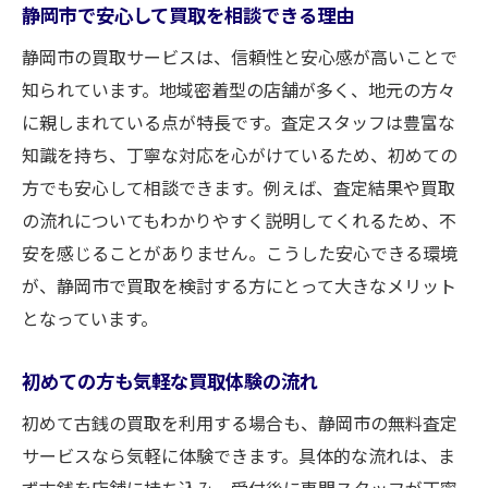
静岡市で安心して買取を相談できる理由
ツ
静岡市の買取サービスは、信頼性と安心感が高いことで
大切な古銭を買取に出す前のポイント整理
知られています。地域密着型の店舗が多く、地元の方々
買取査定時に伝えたい古銭の情報とは
に親しまれている点が特長です。査定スタッフは豊富な
静岡市で安心感のある買取サービスを選ぶ
知識を持ち、丁寧な対応を心がけているため、初めての
秘訣
方でも安心して相談できます。例えば、査定結果や買取
古銭の保存状態が買取査定に与える影響
の流れについてもわかりやすく説明してくれるため、不
買取で後悔しないための事前チェック項目
安を感じることがありません。こうした安心できる環境
思い出の古銭を高く買取してもらう工夫
が、静岡市で買取を検討する方にとって大きなメリット
納得できる古銭買取を静岡市で実現する方法
となっています。
納得できる買取を実現するための比較ポイ
初めての方も気軽な買取体験の流れ
ント
古銭買取の査定結果に満足するための流れ
初めて古銭の買取を利用する場合も、静岡市の無料査定
サービスなら気軽に体験できます。具体的な流れは、ま
静岡市で複数の買取方法を活用するコツ