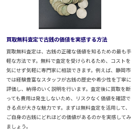
買取査定で分かる古銭の相場と評価基準
信頼できる買取店の選び方と活用法
静岡市で古銭買取を有効活用するポイント
買取査定でよくある質問とその対応策
買取無料査定で古銭の価値を実感する方法
査定無料なら古銭の買取も気軽に相談できる理
買取無料査定は、古銭の正確な価値を知るための最も手
由
軽な方法です。無料で査定を受けられるため、コストを
無料査定の買取でリスクなく相談できる仕
気にせず気軽に専門家に相談できます。例えば、静岡市
組み
では経験豊富なスタッフが古銭の歴史や希少性を丁寧に
古銭の買取が初めてでも安心できる理由
評価し、納得のいく説明を行います。査定後に買取を断
静岡市で人気の買取サービスの特徴とは
っても費用は発生しないため、リスクなく価値を確認で
買取で納得できる査定に必要な準備
きる点が大きな魅力です。まずは無料査定を活用して、
気軽に利用できる買取相談のメリット
ご自身の古銭にどれほどの価値があるのかを実感してみ
無料査定が支持される理由と注意点
ましょう。
思い出の古銭を静岡市で安心して買取に出すコ