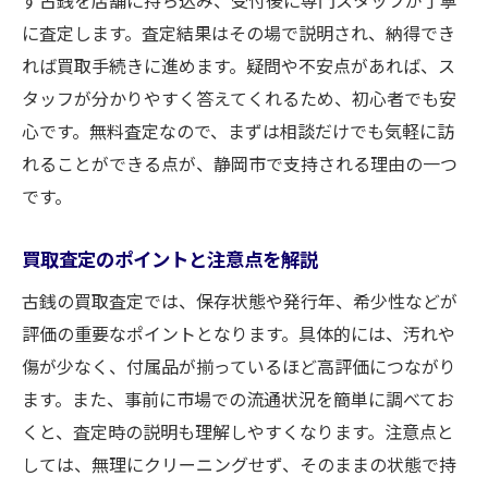
ず古銭を店舗に持ち込み、受付後に専門スタッフが丁寧
買取価格に影響する古銭の特徴を解説
に査定します。査定結果はその場で説明され、納得でき
信頼できる買取業者の見極めポイント
れば買取手続きに進めます。疑問や不安点があれば、ス
納得感のある買取を得る交渉のポイント
タッフが分かりやすく答えてくれるため、初心者でも安
初めてでも安心な古銭の無料査定サービスの魅
心です。無料査定なので、まずは相談だけでも気軽に訪
力
れることができる点が、静岡市で支持される理由の一つ
古銭買取が初めてでも安心な理由を紹介
です。
無料査定サービスの流れと利用のポイント
買取査定のポイントと注意点を解説
静岡市で選ばれる古銭買取のサポート体制
買取初心者が利用すべき無料査定の利点
古銭の買取査定では、保存状態や発行年、希少性などが
評価の重要なポイントとなります。具体的には、汚れや
気軽に試せる買取サービスの安心ポイント
傷が少なく、付属品が揃っているほど高評価につながり
買取時に知っておきたい無料査定の特徴
ます。また、事前に市場での流通状況を簡単に調べてお
静岡市の古銭を手間なく買取に出すポイント
くと、査定時の説明も理解しやすくなります。注意点と
古銭買取を手間なく進めるステップ紹介
しては、無理にクリーニングせず、そのままの状態で持
静岡市で簡単に買取予約ができる方法