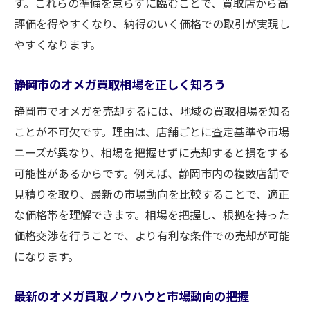
す。これらの準備を怠らずに臨むことで、買取店から高
古いオメガの買取でも高値を目指すコツ
評価を得やすくなり、納得のいく価格での取引が実現し
状態が悪い場合の買取交渉の進め方
やすくなります。
オメガ買取なら知っておきたい査定基準
オメガ買取査定で重視されるポイント解説
静岡市のオメガ買取相場を正しく知ろう
人気モデルと希少性が買取額に与える影響
静岡市でオメガを売却するには、地域の買取相場を知る
付属品と保証書がオメガ買取に与える価値
ことが不可欠です。理由は、店舗ごとに査定基準や市場
オメガ買取査定額に響くメンテナンス履歴
ニーズが異なり、相場を把握せずに売却すると損をする
査定士目線で見るオメガ買取の評価基準
可能性があるからです。例えば、静岡市内の複数店舗で
見積りを取り、最新の市場動向を比較することで、適正
複数店舗でオメガ買取査定を比較する利点
な価格帯を理解できます。相場を把握し、根拠を持った
安心して任せたい静岡市のオメガ売却術
価格交渉を行うことで、より有利な条件での売却が可能
初めてでも安心なオメガ買取手続きの流れ
になります。
静岡市で安全なオメガ買取店を選ぶコツ
オメガ買取時の個人情報保護と安全対策
最新のオメガ買取ノウハウと市場動向の把握