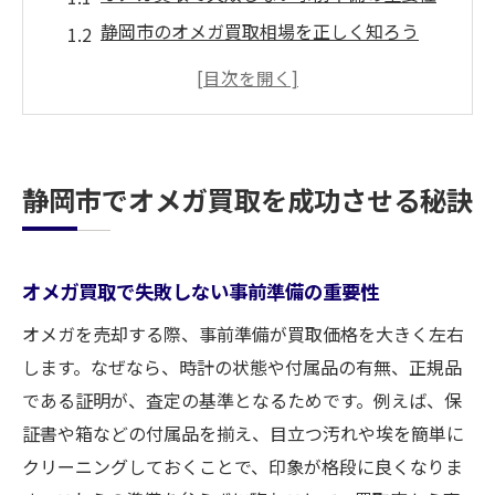
静岡市のオメガ買取相場を正しく知ろう
最新のオメガ買取ノウハウと市場動向の把
握
信頼できるオメガ買取店を見極めるポイン
ト
静岡市でオメガ買取を成功させる秘訣
高く売るためのオメガ買取交渉術とは
オメガ買取後のアフターサービスも要チェ
ック
オメガ買取で失敗しない事前準備の重要性
状態が悪いオメガも高く売るポイント
オメガを売却する際、事前準備が買取価格を大きく左右
傷や不動でもオメガ買取価格を上げる工夫
します。なぜなら、時計の状態や付属品の有無、正規品
付属品なしのオメガ買取で意識すべき点
である証明が、査定の基準となるためです。例えば、保
買取前の簡単なメンテナンスで印象アップ
証書や箱などの付属品を揃え、目立つ汚れや埃を簡単に
クリーニングしておくことで、印象が格段に良くなりま
オメガ買取時に説明すべき時計の履歴とは