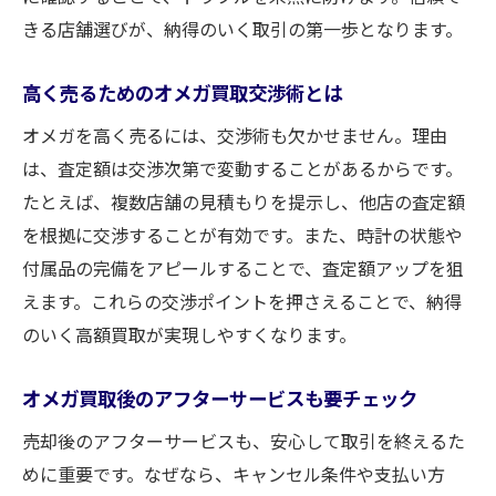
査定結果に納得できない場合の対応策
きる店舗選びが、納得のいく取引の第一歩となります。
複数店舗で見積もりを取るオメガ買取術
高く売るためのオメガ買取交渉術とは
オメガ買取前に知っておきたい契約内容
オメガを高く売るには、交渉術も欠かせません。理由
満足できるオメガ買取実現のチェックリス
は、査定額は交渉次第で変動することがあるからです。
ト
たとえば、複数店舗の見積もりを提示し、他店の査定額
タイミングを見極めてオメガ買取額を最大
を根拠に交渉することが有効です。また、時計の状態や
化
付属品の完備をアピールすることで、査定額アップを狙
静岡市で選ぶべきオメガ買取サービスの特徴
えます。これらの交渉ポイントを押さえることで、納得
静岡市で利用しやすいオメガ買取サービス
のいく高額買取が実現しやすくなります。
宅配や出張など多様なオメガ買取方法を解
説
オメガ買取後のアフターサービスも要チェック
即日査定や現金化ができるオメガ買取の魅
売却後のアフターサービスも、安心して取引を終えるた
力
めに重要です。なぜなら、キャンセル条件や支払い方