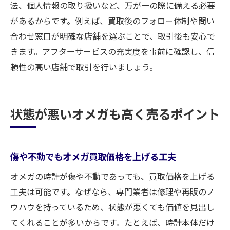
オメガ買取サービスのアフターケアも重要
法、個人情報の取り扱いなど、万が一の際に備える必要
視
があるからです。例えば、買取後のフォロー体制や問い
手数料やキャンペーンがあるオメガ買取選
合わせ窓口が明確な店舗を選ぶことで、取引後も安心で
び
きます。アフターサービスの充実度を事前に確認し、信
頼性の高い店舗で取引を行いましょう。
利用者の声で選ぶ静岡市のオメガ買取店
この一記事でわかるオメガ買取ノウハウ集
静岡市で役立つオメガ買取の基礎知識まと
状態が悪いオメガも高く売るポイント
め
オメガ買取ノウハウを活かす実践的な方法
売却体験談から学ぶオメガ買取のコツ
傷や不動でもオメガ買取価格を上げる工夫
オメガ買取に迷ったときの判断ポイント
オメガの時計が傷や不動であっても、買取価格を上げる
最新動向を押さえたオメガ買取活用法
工夫は可能です。なぜなら、専門業者は修理や再販のノ
今後のために知っておきたいオメガ買取情
ウハウを持っているため、状態が悪くても価値を見出し
報
てくれることが多いからです。たとえば、時計本体だけ