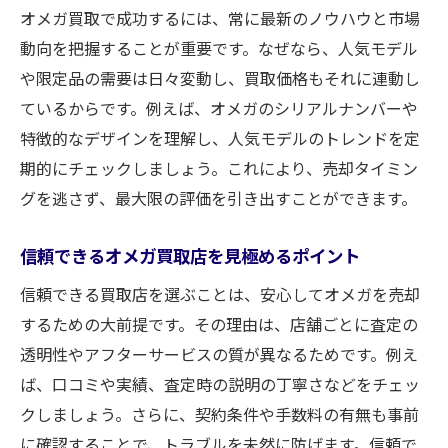
トラブルを防ぐためのオメガ買取注意点
オメガ買取で成功するには、常に最新のノウハウと市場
口コミを活用したオメガ買取店の見極め方
動向を把握することが重要です。なぜなら、人気モデル
オメガ買取後のサポート体制も要確認
や限定品の需要は日々変動し、買取価格もそれに連動し
オメガ資産価値を高めるための準備方法
ているからです。例えば、オメガのシリアルナンバーや
特徴的なデザインを理解し、人気モデルのトレンドを定
日頃からできるオメガ買取価格アップ対策
期的にチェックしましょう。これにより、売却タイミン
保管方法の工夫でオメガ買取価値を維持
グを逃さず、最大限の評価を引き出すことができます。
オーバーホール履歴がオメガ買取に与える
効果
信頼できるオメガ買取店を見極めるポイント
オメガ買取前に行うクリーニングのポイン
信頼できる買取店を選ぶことは、安心してオメガを売却
ト
するための大前提です。その理由は、店舗ごとに査定の
付属品の管理がオメガ買取に与える影響
透明性やアフターサービスの質が異なるためです。例え
買取時に有利なオメガの資産価値証明とは
ば、口コミや実績、査定時の説明の丁寧さなどをチェッ
納得の価格でオメガを手放すために必要なこと
クしましょう。さらに、契約条件や手数料の有無も事前
オメガ買取時に価格交渉を成功させる秘訣
に確認することで、トラブルを未然に防げます。信頼で