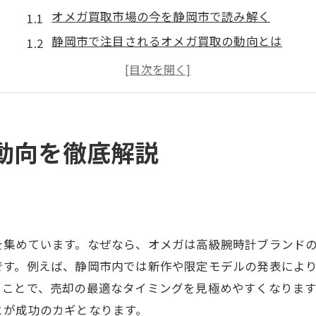
オメガ買取市場の今を静岡市で読み解く
静岡市で注目されるオメガ買取の動向とは
オメガ買取価格が変動する要因に注目
静岡市の市場情報を活かしたオメガ買取戦略
高級時計オメガの買取トレンド最新事情
静岡市で押さえたいオメガ買取の現在地
動向を徹底解説
静岡市でオメガを高く売るコツとは
静岡市でオメガ買取額を上げる方法の工夫
く
オメガ買取で高値を引き出すコツを伝授
売却前に知るべき静岡市の買取ポイント
を集めています。なぜなら、オメガは高級腕時計ブランド
オメガ買取を有利にする準備とタイミング
です。例えば、静岡市内では新作や限定モデルの発表によ
ることで、売却の最適なタイミングを見極めやすくなりま
静岡市でオメガ買取を成功させる秘訣とは
とが成功のカギとなります。
高価買取に導くための静岡市での工夫