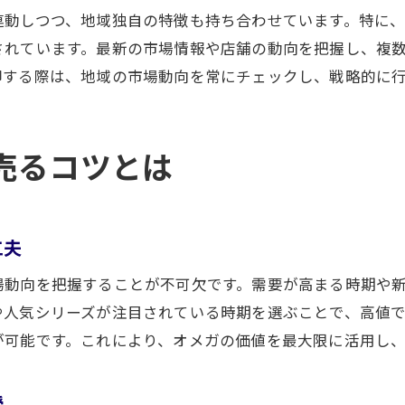
口コミや評判から見る買取店の信頼性
連動しつつ、地域独自の特徴も持ち合わせています。特に
出張買取や宅配サービスの特徴を比較
されています。最新の市場情報や店舗の動向を把握し、複
オメガ買取で失敗しない店舗選びのコツ
却する際は、地域の市場動向を常にチェックし、戦略的に
オメガ売却を成功させるための準備
オメガ買取前に揃えておきたい書類や付属品
売るコツとは
静岡市でスムーズに売却するための事前準備
オメガ時計の査定前に確認すべきポイント
高価買取を意識したオメガの管理方法
工夫
売却時にトラブルを避けるための注意点
場動向を把握することが不可欠です。需要が高まる時期や
静岡市でオメガ買取を成功させる準備術
や人気シリーズが注目されている時期を選ぶことで、高値
高価買取を目指す方への実践的アドバイス
が可能です。これにより、オメガの価値を最大限に活用し
静岡市でオメガ買取を有利にする交渉術
高価買取を叶えるための査定依頼のポイント
授