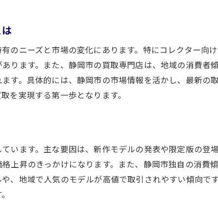
高級時計を手放すなら今が狙い目か
とは
オメガ買取の最適なタイミングを見極める
静岡市で時計売却を考えるべき今の理由
特有のニーズと市場の変化にあります。特にコレクター向け
があります。また、静岡市の買取専門店は、地域の消費者
高級時計市場でオメガを売る好機を探る
れます。具体的には、静岡市の市場情報を活かし、最新の
オメガ買取市場の動向から見る売り時
買取を実現する第一歩となります。
静岡市の市場変化とオメガ売却のメリット
今手放すべきか迷った時の判断基準
オメガ買取価格の変動要因を知る
しています。主な要因は、新作モデルの発表や限定版の登
オメガ買取価格が静岡市で動く理由とは
価格上昇のきっかけになります。また、静岡市独自の消費
査定額に影響するモデルや年式の特徴
ルや、地域で人気のモデルが高値で取引されやすい傾向で
市場需要がオメガ買取に及ぼす影響を解説
す。
静岡市の動向が価格に与える要素に迫る