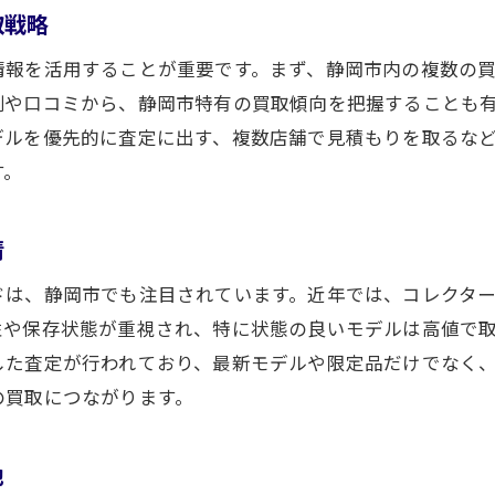
高級時計の希少性とオメガ買取の関係性
取戦略
価格変動を左右するポイントを押さえる
情報を活用することが重要です。まず、静岡市内の複数の
時計の状態が査定額に与える影響
例や口コミから、静岡市特有の買取傾向を把握することも
オメガ買取で重要な時計の状態チェック
デルを優先的に査定に出す、複数店舗で見積もりを取るな
傷や汚れが査定額を左右する理由とは
す。
付属品の有無がオメガ買取に与える影響
静岡市で高く売るためのメンテナンスポイント
情
買取額アップにつながる保管方法を知る
ドは、静岡市でも注目されています。近年では、コレクタ
査定前にできるオメガの簡単なお手入れ法
性や保存状態が重視され、特に状態の良いモデルは高値で
信頼できる買取先選びのポイント
した査定が行われており、最新モデルや限定品だけでなく
静岡市で安心してオメガ買取ができる条件
の買取につながります。
オメガ買取店選びで重視すべきポイント
専門知識豊富なスタッフがいる店舗のメリット
地