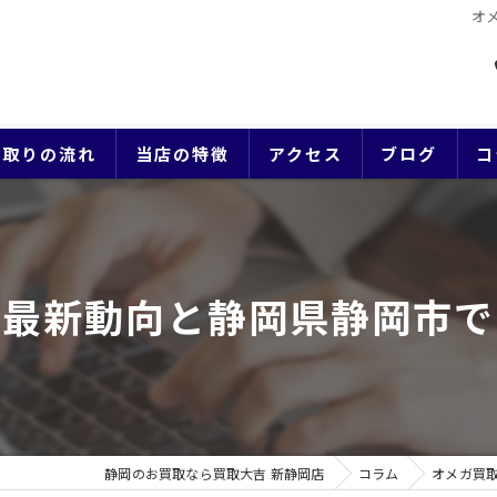
オ
買取りの流れ
当店の特徴
アクセス
ブログ
コ
貴金属
ブランド
の最新動向と静岡県静岡市で
ジュエリー
時計
生前整理
静岡のお買取なら買取大吉 新静岡店
コラム
オメガ買