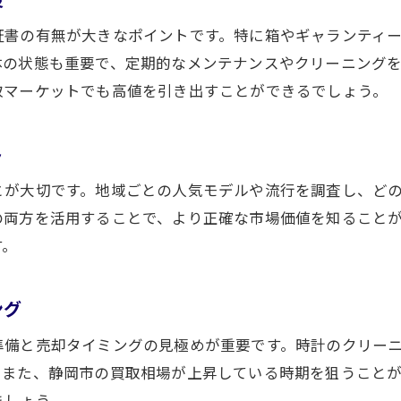
複数店舗でのオメガ買取査定の活用術
証書の有無が大きなポイントです。特に箱やギャランティ
オメガ買取時に気を付けたい落とし穴とは
体の状態も重要で、定期的なメンテナンスやクリーニング
静岡市の市場情報を活かした売却アプローチ
取マーケットでも高値を引き出すことができるでしょう。
オメガ買取で後悔しないための実践的な工夫
ト
とが大切です。地域ごとの人気モデルや流行を調査し、ど
の両方を活用することで、より正確な市場価値を知ること
す。
ング
準備と売却タイミングの見極めが重要です。時計のクリー
。また、静岡市の買取相場が上昇している時期を狙うこと
ましょう。