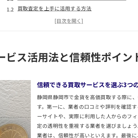
買取査定を上手に活用する方法
静岡市の買取市場の動向を知る
オンライン査定と店頭査定の違い
買取に関するFAQと答え
サービス利用者の声を参考にする
ービス活用法と信頼性ポイン
高価買取を実現する静岡市の金貨買取専門店の選び方
専門店を選ぶ際のチェックポイント
実績豊富な買取店の見分け方
信頼できる買取サービスを選ぶ3つ
買取価格の比較と交渉術
静岡県静岡市で金貨を高価買取する際に、
お得な買取店キャンペーンの活用法
す。第一に、業者の口コミや評判を確認す
口コミ情報を活かした店選び
ーサイトや、実際に利用した人からのフィ
定の透明性を重視する業者を選びましょう
初心者でも安心のサポート体制
業者は、信頼性が高いといえます。最後に
静岡市の金貨買取で最大の利益を得るためのポイント