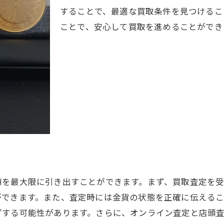
することで、最適な買取条件を見つけるこ
市場価値を知る方法とタイミング
ことで、安心して買取を進めることができ
金貨の保存状態が買取価格に与える影響
相場変動を捉えた売却タイミングの見極め
買取額を引き上げるための交渉術
貴金属専門家のアドバイスを活用する
リピーター特典を最大限に活用する
地域限定キャンペーンを活用した静岡市での金貨買取
知って得するキャンペーン情報の収集法
期間限定オファーを見逃さないコツ
キャンペーン利用時の注意点と対策
値を最大限に引き出すことができます。まず、買取査定を
常連客限定の特典を活用する方法
ができます。また、査定時には金貨の状態を正確に伝える
SNSを利用した最新キャンペーン情報のチェック
プする可能性があります。さらに、オンライン査定と店頭