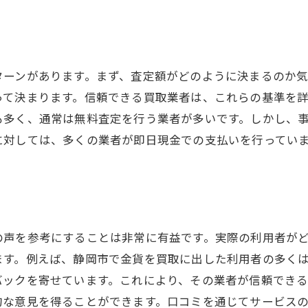
直接訪問で確認すべきポイント
買取契約前にチェックすべき書類
静岡市で金貨を賢く手放すための高価買取戦略
ターンがあります。まず、査定額がどのように決まるのか
タイミングを見極めた賢い売却術
って決まります。信頼できる買取業者は、これらの基準を
需要と供給を考慮した価格交渉法
も多く、通常は無料査定を行う業者が多いです。しかし、
買取店との関係を深める方法
対しては、多くの業者が即日現金での支払いを行っていま
金貨の希少性を活かした戦略
。
知識を武器にした効果的な売却
プロに相談することで得られるメリット
静岡市の金貨買取キャンペーン情報を見逃さない方法
の声を参考にすることは非常に有益です。実際の利用者が
最新情報を常にチェックする方法
ます。例えば、静岡市で金貨を買取に出した利用者の多く
買取店のSNS発信を活用するコツ
バックを寄せています。これにより、その業者が信頼でき
メールマガジンでお得情報を逃さない
的な意見を得ることができます。口コミを通じてサービス