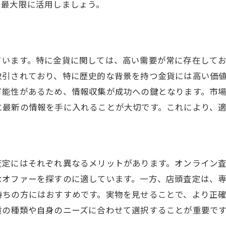
キャンペーン終了間近の駆け込み買取術
を最大限に活用しましょう。
金貨の価値を最大化するための静岡市限定の買取情報
買取専門家による最新相場情報
静岡市限定の買取イベント情報
ています。特に金貨に関しては、高い需要が常に存在して
高価買取を実現するためのヒント
取引されており、特に歴史的な背景を持つ金貨には高い価
可能性があるため、情報収集が成功への鍵となります。市
今、売るべき金貨とその理由
に最新の情報を手に入れることが大切です。これにより、
買取額を最大化するための準備
知っておくべき買取の流れと手続き
信頼できる買取サービスを選ぶための静岡市でのヒン
安心して利用できる店舗の特徴
査定にはそれぞれ異なるメリットがあります。オンライン
なオファーを探すのに適しています。一方、店頭査定は、
実際の取引事例を参考にする
持ちの方にはおすすめです。実物を見せることで、より正
複数店舗での査定を活用する利点
貨の種類や自身のニーズに合わせて選択することが重要で
オンラインレビューの見極め方
。