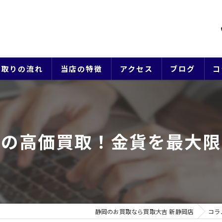
買取りの流れ
当店の特徴
アクセス
ブログ
コ
貴金属
ブランド
での高価買取！金貨を最大限
ジュエリー
時計
生前整理
静岡のお買取なら買取大吉 新静岡店
コラ