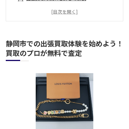
無料査定がもたらす安心感
経験豊富な査定士による安心の買取サービ
ス
静岡市での買取経験者の声を紹介
静岡市での出張買取体験を始めよう！
出張買取を利用する際の注意点
買取のプロが無料で査定
安全で便利な出張買取のメリット
静岡市でブランド品や貴金属の無料査定が可能
な出張買取サービス
ブランド品査定の流れを詳しく解説
貴金属の査定で高価買取を実現
出張買取サービスの利用者の声
無料査定の具体的なステップ
静岡市での査定時の注意点