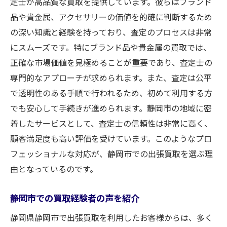
定士が高品質な買取を提供しています。彼らはブランド
密
品や貴金属、アクセサリーの価値を的確に判断するため
高価買取を実現するための秘訣
の深い知識と経験を持っており、査定のプロセスは非常
無料査定の流れとその利点
にスムーズです。特にブランド品や貴金属の買取では、
静岡市での買取成功事例
正確な市場価値を見極めることが重要であり、査定士の
高価買取を狙うためのポイント
専門的なアプローチが求められます。また、査定は公平
で透明性のある手順で行われるため、初めて利用する方
査定アップのために知っておきたいこと
でも安心して手続きが進められます。静岡市の地域に密
買取体験者のリアルな声を紹介
着したサービスとして、査定士の信頼性は非常に高く、
静岡市での買取をより安心にするためのポイン
顧客満足度も高い評価を受けています。このようなプロ
ト
フェッショナルな対応が、静岡市での出張買取を選ぶ理
安心して買取を依頼するためのチェックリ
由となっているのです。
スト
トラブルを避けるための注意点
静岡市での買取経験者の声を紹介
信頼できる買取業者の見つけ方
静岡県静岡市で出張買取を利用したお客様からは、多く