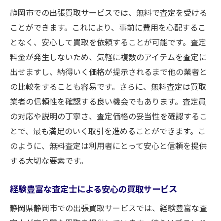
ブランド品を高価買取するためのポイント
静岡市での出張買取サービスでは、無料で査定を受ける
静岡市で充実した買取サービスを受けるに
ことができます。これにより、事前に費用を心配するこ
は
となく、安心して買取を依頼することが可能です。査定
買取サービスを最大限に活用するコツ
料金が発生しないため、気軽に複数のアイテムを査定に
静岡市の買取サービスで得られるメリット
出せますし、納得いく価格が提示されるまで他の業者と
買取大吉新静岡店の無料査定で静岡市の出張買
の比較をすることも容易です。さらに、無料査定は買取
取を賢く利用
業者の信頼性を確認する良い機会でもあります。査定員
賢く出張買取を利用する方法
の対応や説明の丁寧さ、査定価格の妥当性を確認するこ
無料査定の具体的な内容
とで、最も満足のいく取引を進めることができます。こ
のように、無料査定は利用者にとって安心と信頼を提供
買取大吉新静岡店のサービスの魅力
する大切な要素です。
静岡市での買取経験を活かすには
安心して査定を依頼するためのポイント
経験豊富な査定士による安心の買取サービス
出張買取を選ぶ理由とそのメリット
静岡県静岡市での出張買取サービスでは、経験豊富な査
静岡市での買取体験！無料査定と高価買取の秘