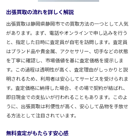
出張買取を利用する最適なタイミング
出張買取の流れを詳しく解説
地域密着の買取サービスで安心！静岡市での買
出張買取は静岡県静岡市での買取方法の一つとして人気
取体験談
があります。まず、電話やオンラインで申し込みを行う
地元ならではの買取サービスの特徴
と、指定した日時に査定員が自宅を訪問します。査定員
静岡市の地域特性に合わせた買取方法
はブランド品や貴金属、アクセサリー、切手などの状態
地域密着だからこその信頼感
を丁寧に確認し、市場価値を基に査定価格を提示しま
買取サービス利用者の具体的な体験談
す。この過程は透明性が高く、査定理由がしっかりと説
安心して利用できるサービスの秘密
明されるため、利用者は安心してサービスを受けられま
地域貢献を目指した買取サービス
す。査定価格に納得した場合、その場で契約が結ばれ、
静岡市で買取を快適に！無料査定でブランド品
即日現金での支払いが行われることもあります。このよ
も安心
うに、出張買取は利便性が高く、安心して品物を手放せ
る方法として注目されています。
快適な買取体験を実現する方法
無料査定がもたらす安心感
無料査定がもたらす安心感