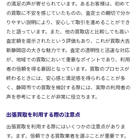
査定前に知っておくべきこと
の満足の声が寄せられています。あるお客様は、初めて
静岡市での買取経験を活かす方法
の買取に不安を感じていたものの、査定士の親切で分か
安心して買取を行うための事前準備
りやすい説明により、安心して取引を進めることができ
たと語っています。また、他の買取店と比較しても高い
出張買取でブランド品を手放す！静岡市での無
査定額を提示されたという評価もあり、これが買取大吉
料査定の魅力
新静岡店の大きな魅力です。査定の透明性と迅速な対応
ブランド品を手放す際の心構え
が、地域での買取において重要なポイントであり、利用
無料査定の具体的な内容とメリット
者の信頼を得る要因となっています。買取のプロセスが
出張買取で得られる利便性
終わるときには、安心感と満足感を得られることが多
静岡市での買取成功のためのヒント
く、静岡市での買取を検討する際には、実際の利用者の
ブランド品を高額で買い取ってもらうコツ
声を参考にすることが非常に役立ちます。
静岡市での買取の流れを詳しく解説
出張買取を利用する際の注意点
出張買取を利用する際にはいくつかの注意点がありま
す。まず、信頼できる買取業者を選ぶことが重要です。