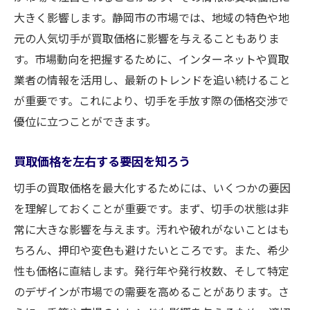
買取後のフォローサービスの活用
大きく影響します。静岡市の市場では、地域の特色や地
切手の希少性を見極め高価買取を実現する方法
元の人気切手が買取価格に影響を与えることもありま
希少性が買取価格に与える影響
す。市場動向を把握するために、インターネットや買取
コレクター市場の動向をチェック
業者の情報を活用し、最新のトレンドを追い続けること
が重要です。これにより、切手を手放す際の価格交渉で
専門家の意見を活用するメリット
優位に立つことができます。
切手の歴史を知ることの重要性
市場での人気切手を見つける方法
買取価格を左右する要因を知ろう
希少性を高めるための保存方法
切手の買取価格を最大化するためには、いくつかの要因
静岡市での切手買取市場の動向と成功する売却
を理解しておくことが重要です。まず、切手の状態は非
法
常に大きな影響を与えます。汚れや破れがないことはも
最新の市場動向を押さえるべき理由
ちろん、押印や変色も避けたいところです。また、希少
売却時期の選び方で変わる買取価格
性も価格に直結します。発行年や発行枚数、そして特定
買取市場のシーズン性を理解する
のデザインが市場での需要を高めることがあります。さ