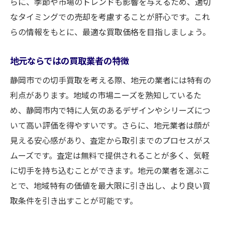
専門家のアドバイスを活用する方法
らに、季節や市場のトレンドも影響を与えるため、適切
なタイミングでの売却を考慮することが肝心です。これ
売却前に行うべき事前準備
らの情報をもとに、最適な買取価格を目指しましょう。
成功例から学ぶ売却方法
切手買取で損をしないための静岡市での準備と
地元ならではの買取業者の特徴
ポイント
静岡市での切手買取を考える際、地元の業者には特有の
損をしないための基本的な心得
利点があります。地域の市場ニーズを熟知しているた
相場を知ることの重要性
め、静岡市内で特に人気のあるデザインやシリーズにつ
準備に必要な時間と手間を理解する
いて高い評価を得やすいです。さらに、地元業者は顔が
事前に確認しておくべき書類
見える安心感があり、査定から取引までのプロセスがス
買取プロセス中に避けるべき失敗
ムーズです。査定は無料で提供されることが多く、気軽
成功した売却者の体験談
に切手を持ち込むことができます。地元の業者を選ぶこ
とで、地域特有の価値を最大限に引き出し、より良い買
静岡市で切手買取を成功に導くための業者選び
取条件を引き出すことが可能です。
のコツ
業者選びで重視すべきポイント