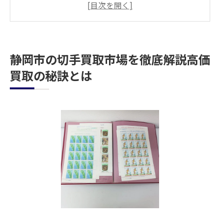
買取価格を左右する要因を知ろう
地元ならではの買取業者の特徴
高価買取のための準備と心構え
静岡市の切手買取市場を徹底解説高価
失敗しないための買取交渉術
買取の秘訣とは
切手の価値を引き出す静岡市での買取業者選び
信頼できる業者の見極め方
口コミから分かる業者の評判
査定基準を理解して賢く選択
無料査定を活用する利点
静岡市内のおすすめ買取店舗
業者選びで注意すべきポイント
無料査定を活用した静岡市での効率的な切手買
取