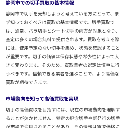
静岡市での切手買取の基本情報
査定を受ける前に知っておくべきこと
静岡市で切手を売却しようと考えている方にとって、ま
効率的な査定に向けた準備方法
ず知っておくべきは買取の基本情報です。切手買取で
査定結果を正確に理解する方法
は、通常、バラ切手とシート切手の両方が対象となり、
複数業者での査定を比較する利点
査定は多くの場合無料で提供されます。買取を考える際
無料査定を受ける際の注意点
には、使用予定のない切手を集め、状態を確認すること
査定後の最適な行動プラン
が重要です。切手の価値は保存状態や希少性によって大
バラでもシートでもOK静岡市での切手買取の流
きく変わります。そのため、買取業者の選定は慎重に行
れ
うべきです。信頼できる業者を選ぶことで、より高価な
買取が期待できます。
買取プロセスをスムーズに進める方法
バラ切手とシート切手の違いを理解
市場動向を知って高価買取を実現
査定から買取までの具体的なステップ
切手の高価買取を目指すには、現在の市場動向を理解す
手続きに必要な書類とその準備
ることが欠かせません。特定の記念切手や新発行の切手
買取成立後の流れと注意点
が市場で注目されることがあり、その情報は買取価格に