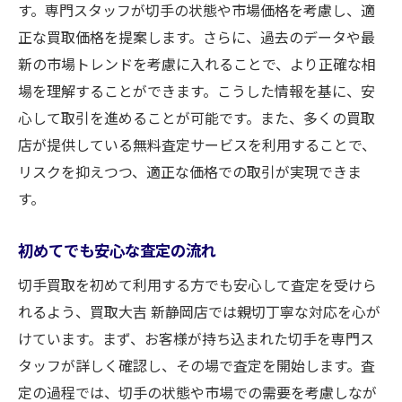
す。専門スタッフが切手の状態や市場価格を考慮し、適
無料査定が提供する安心の理由
正な買取価格を提案します。さらに、過去のデータや最
査定を賢く活用する方法
新の市場トレンドを考慮に入れることで、より正確な相
無料査定と有料査定の違い
場を理解することができます。こうした情報を基に、安
静岡市での無料査定の具体的な流れ
心して取引を進めることが可能です。また、多くの買取
安心感を与える無料査定の特徴
店が提供している無料査定サービスを利用することで、
静岡市での無料査定を受ける意義
リスクを抑えつつ、適正な価格での取引が実現できま
す。
初めてでも安心な査定の流れ
切手買取を初めて利用する方でも安心して査定を受けら
れるよう、買取大吉 新静岡店では親切丁寧な対応を心が
けています。まず、お客様が持ち込まれた切手を専門ス
タッフが詳しく確認し、その場で査定を開始します。査
定の過程では、切手の状態や市場での需要を考慮しなが