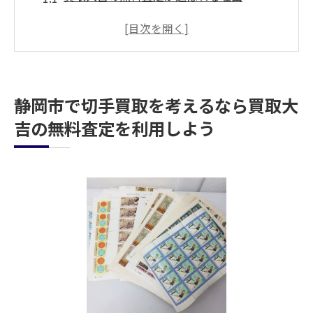
査定前に知っておきたい基本知識
実際の査定プロセスを体験してみよう
切手買取の相場を把握する方法
初めてでも安心な査定の流れ
静岡市で切手買取を考えるなら買取大
専門スタッフによるサポートで安心
吉の無料査定を利用しよう
バラもシートも歓迎！静岡市での切手買取を簡
単に
バラ切手の買取ポイント
シート切手の価値を引き出す方法
切手の種類別に見る買取の違い
買取大吉での便利な査定受付
どんな切手でもお気軽に相談可能
切手買取で注意すべき点