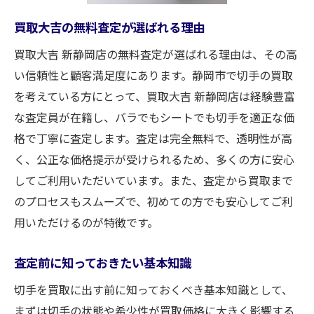
買取大吉新静岡店で切手買取の流れを知って安
買取大吉の無料査定が選ばれる理由
心取引を
買取大吉 新静岡店の無料査定が選ばれる理由は、その高
初めて訪れる方への店舗紹介
い信頼性と顧客満足度にあります。静岡市で切手の買取
切手買取の流れを詳しく解説
を考えている方にとって、買取大吉 新静岡店は経験豊富
予約不要で利用できる利便性
な査定員が在籍し、バラでもシートでも切手を適正な価
お客様の声から見る安心買取
格で丁寧に査定します。査定は完全無料で、透明性が高
買取後の手続き方法を紹介
く、公正な価格提示が受けられるため、多くの方に安心
査定から買取までのスムーズな流れ
してご利用いただいています。また、査定から買取まで
静岡市での切手買取は無料査定から始めて安心
のプロセスもスムーズで、初めての方でも安心してご利
用いただけるのが特徴です。
無料査定を受けるメリットとは
査定前に用意しておくべきもの
査定前に知っておきたい基本知識
安心の無料査定の仕組み
切手を買取に出す前に知っておくべき基本知識として、
査定結果を活用する方法
まずは切手の状態や希少性が買取価格に大きく影響する