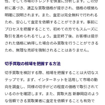
性、そして市場のトレンドを慎重に分析します。この分
高額査定を狙うためのコツ
析に基づき、適正な買取価格が提示され、価格の根拠も
切手の状態と価値の関係
明確に説明されます。また、査定は完全無料で行われる
ため、安心して査定を依頼することができます。事前に
市場価格を意識した査定の仕方
プロセスを把握することで、初めての方でもスムーズに
経験豊富なスタッフによる適正査定
取引を進められるでしょう。査定終了後、お客様は提示
静岡市で切手買取のコツを知って賢く取引
された価格に納得した場合のみ買取を行うことができる
賢く切手を売るための知識
ため、無理な売却を強制されることはありません。
より良い買取条件を得る秘訣
交渉時に役立つ知識を紹介
切手買取の相場を把握する方法
市場動向を理解して得する買取
切手買取を検討する際、相場を把握することは大切なス
切手買取の成功事例を分析
テップです。まず、インターネットを活用して市場の動
損をしないための買取テクニック
向を調査し、同様の切手がどの程度の価格で取引されて
いるのかを確認します。また、買取大吉 新静岡店のよう
静岡市の切手買取で知っておきたい無料査定の
な信頼できる買取業者に査定を依頼することも有効で
メリット