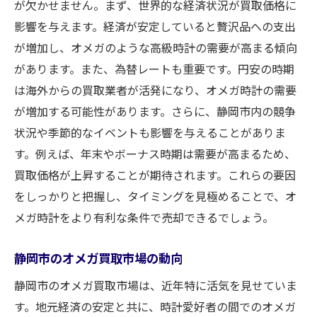
が欠かせません。まず、世界的な経済状況が買取価格に
保証書紛失時の対処法
影響を与えます。経済が安定していると贅沢品への支出
静岡市でのオメガ買取を成功させるための実践
が増加し、オメガのような高級時計の需要が高まる傾向
的な方法
があります。また、為替レートも重要です。円安の時期
最適なタイミングでの買取を狙う
は海外からの買取業者が活発になり、オメガ時計の需要
市場動向を把握し価格交渉に挑む
が増加する可能性があります。さらに、静岡市内の競争
静岡市の買取イベントを活用する
状況や季節的なイベントも影響を与えることがありま
買取前に行うべき準備と確認
す。例えば、年末やボーナス時期は需要が高まるため、
地域特有の買取オファーを活かす
買取価格が上昇することが期待されます。これらの要因
をしっかりと把握し、タイミングを見極めることで、オ
成功事例を参考にした取引戦略
メガ時計をより有利な条件で売却できるでしょう。
静岡市のオメガ買取市場の動向
静岡市のオメガ買取市場は、近年特に活気を見せていま
す。地元経済の安定と共に、時計愛好者の間でのオメガ