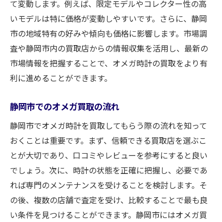
て変動します。例えば、限定モデルやコレクター性の高
オメガ買取で押さえておきたい重要なポイント
いモデルは特に価格が変動しやすいです。さらに、静岡
を紹介
市の地域特有の好みや傾向も価格に影響します。市場調
査定基準とその裏側
査や静岡市内の買取店からの情報収集を活用し、最新の
時計の状態による査定額の違い
市場情報を把握することで、オメガ時計の買取をより有
オメガの付属品がもたらす影響
利に進めることができます。
買取契約時の注意点
静岡市でのオメガ買取の流れ
静岡市でのオメガ取引における法的留意点
税金や手数料も考慮した買取計画
静岡市でオメガ時計を買取してもらう際の流れを知って
おくことは重要です。まず、信頼できる買取店を選ぶこ
静岡市内のオメガ買取店を選ぶ際の注意点と比
とが大切であり、口コミやレビューを参考にすると良い
較方法
でしょう。次に、時計の状態を正確に把握し、必要であ
地域密着型業者の強みとは
れば専門のメンテナンスを受けることを検討します。そ
大手買取店と地元業者の違い
の後、複数の店舗で査定を受け、比較することで最も良
複数の業者で見積もりを取るメリット
い条件を見つけることができます。静岡市にはオメガ買