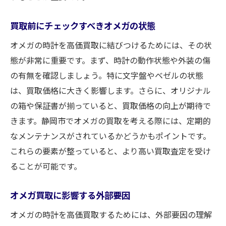
ジャンク品としての価値を理解する
買取前にチェックすべきオメガの状態
部品交換で価値を引き出す方法
壊れた時計が買取可能なケース
オメガの時計を高価買取に結びつけるためには、その状
態が非常に重要です。まず、時計の動作状態や外装の傷
静岡市内でのジャンク買取専門店の探し方
の有無を確認しましょう。特に文字盤やベゼルの状態
修理可能性を見極めるポイント
は、買取価格に大きく影響します。さらに、オリジナル
オメガ時計の希少性を活かす
の箱や保証書が揃っていると、買取価格の向上が期待で
オメガ時計買取における保証書と付属品の重要
きます。静岡市でオメガの買取を考える際には、定期的
性
なメンテナンスがされているかどうかもポイントです。
保証書がもたらす査定への影響
これらの要素が整っていると、より高い買取査定を受け
付属品の有無で変わる買取価格
ることが可能です。
オメガ時計の付属品管理方法
オメガ買取に影響する外部要因
静岡市内で付属品を扱う店舗の紹介
正規品証明が重要な理由
オメガの時計を高価買取するためには、外部要因の理解