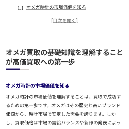
オメガ時計の市場価値を知る
静岡市でのオメガ買取の流れ
オメガの人気モデルとその特徴
買取前にチェックすべきオメガの状態
オメガ買取に影響する外部要因
オメガ買取の基礎知識を理解すること
静岡市のオメガ買取市場の動向
が高価買取への第一歩
静岡市でオメガ時計買取を成功させる秘訣とは
信頼できる買取業者の選び方
オメガ時計の市場価値を知る
買取のプロセスを理解する
交渉を有利に進めるための準備
オメガ時計の市場価値を理解することは、買取で成功す
静岡市内でオメガ買取を行う際の注意点
るための第一歩です。オメガはその歴史と高いブランド
価値から、時計市場で安定した需要を誇ります。しか
口コミや評判を活用する方法
し、買取価格は市場の需給バランスや新作の発表によっ
買取成功のための情報収集術