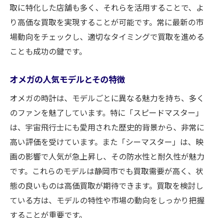
レビューと口コミの活用法
取に特化した店舗も多く、それらを活用することで、よ
買取店の専門性を見極める
り高価な買取を実現することが可能です。常に最新の市
安心して取引できる業者の条件
場動向をチェックし、適切なタイミングで買取を進める
ことも成功の鍵です。
買取価格をアップさせるためのオメガ時計のメ
ンテナンス方法
オメガの人気モデルとその特徴
日常的なケアで時計を守る
オメガの時計は、モデルごとに異なる魅力を持ち、多く
専門家による定期的なメンテナンスの重要
のファンを魅了しています。特に「スピードマスター」
性
は、宇宙飛行士にも愛用された歴史的背景から、非常に
オメガ時計のクリーニング方法
高い評価を受けています。また「シーマスター」は、映
オメガの防水機能を維持するには
画の影響で人気が急上昇し、その防水性と耐久性が魅力
修理履歴が査定に与える影響
です。これらのモデルは静岡市でも買取需要が高く、状
メンテナンス履歴を保持する理由
態の良いものは高価買取が期待できます。買取を検討し
壊れたオメガ時計でも高価買取可能な理由とそ
ている方は、モデルの特性や市場の動向をしっかり把握
の方法
することが重要です。