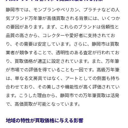
取方法
静岡市では、モンブランやペリカン、プラチナなどの人
高価買取を実現するためのアプローチ
気ブランド万年筆が高価買取される背景には、いくつか
静岡市でのブランド万年筆の需要分析
の要因があります。まず、これらのブランドは信頼性と
万年筆を静岡市で売る前に知っておきたい注意
品質の高さから、コレクターや愛好者に支持されてお
点
り、その需要は安定しています。さらに、静岡市は買取
買取前にチェックするべき状態や付属品
業者が競争することで、透明性のある査定が行われてお
静岡市での買取価格を左右する要因
り、買取価格が適正に設定されています。また、万年筆
買取トラブルを避けるためのポイント
が市場での評価を得ていることも一因です。高級万年筆
静岡市の買取店ごとの違いを理解する
は、単なる文房具ではなく、アートとしての側面も持ち
合わせており、その美しさや機能性が高く評価されてい
万年筆を送る際の梱包方法
ます。こうした理由から、静岡市での万年筆買取は活発
法定書類や手続き上の注意点
で、高価買取が可能となっています。
静岡市での万年筆買取経験者が語る成功する秘
訣
地域の特性が買取価格に与える影響
買取経験者が語る成功談と失敗談