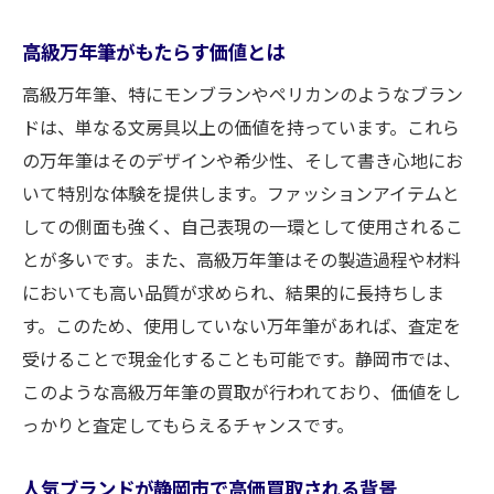
静岡市での買取手続きのステップ
高級万年筆がもたらす価値とは
査定から買取までのスムーズな流れ
高級万年筆、特にモンブランやペリカンのようなブラン
買取大吉新静岡店の顧客対応の工夫
ドは、単なる文房具以上の価値を持っています。これら
インクが出ない万年筆も高価買取される理
の万年筆はそのデザインや希少性、そして書き心地にお
由
いて特別な体験を提供します。ファッションアイテムと
万年筆の状態を問わない買取サービス
しての側面も強く、自己表現の一環として使用されるこ
モンブランやペリカンの万年筆を静岡市で高く
とが多いです。また、高級万年筆はその製造過程や材料
売る方法
においても高い品質が求められ、結果的に長持ちしま
世界的ブランドの万年筆を高く売るコツ
す。このため、使用していない万年筆があれば、査定を
静岡市でのブランド認識とその影響
受けることで現金化することも可能です。静岡市では、
このような高級万年筆の買取が行われており、価値をし
査定前に行うブランド万年筆のチェックポ
っかりと査定してもらえるチャンスです。
イント
モンブランとペリカンの特性を活かした買
人気ブランドが静岡市で高価買取される背景