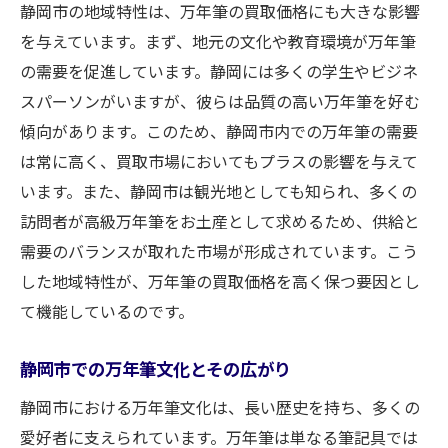
静岡市の地域特性は、万年筆の買取価格にも大きな影響
静岡市で高額査定を受けるための戦略
を与えています。まず、地元の文化や教育環境が万年筆
買取体験を通じて得た知見
の需要を促進しています。静岡には多くの学生やビジネ
万年筆買取の流れを理解する重要性
スパーソンがいますが、彼らは品質の高い万年筆を好む
経験談から学ぶ査定士とのコミュニケーシ
傾向があります。このため、静岡市内での万年筆の需要
ョン
は常に高く、買取市場においてもプラスの影響を与えて
静岡市での成功する買取のポイント
います。また、静岡市は観光地としても知られ、多くの
訪問者が高級万年筆をお土産として求めるため、供給と
静岡市で万年筆を高く売るための完璧なガイド
需要のバランスが取れた市場が形成されています。こう
万年筆買取の基礎知識と静岡市での実情
した地域特性が、万年筆の買取価格を高く保つ要因とし
高価買取を目指す準備方法
て機能しているのです。
静岡市の買取店を選ぶ際のチェックリスト
買取交渉を成功させるためのテクニック
静岡市での万年筆文化とその広がり
買取後のアフターケアについて
静岡市における万年筆文化は、長い歴史を持ち、多くの
静岡市ならではの万年筆売却のメリット
愛好者に支えられています。万年筆は単なる筆記具では