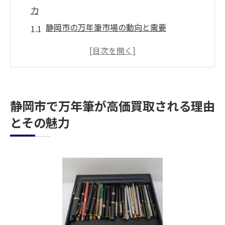
力
静岡市の万年筆市場の動向と需要
高級万年筆がもたらす価値とは
人気ブランドが静岡市で高価買取される背
景
地域の特性が買取価格に与える影響
静岡市で万年筆が高価買取される理由
静岡市での万年筆文化とその広がり
とその魅力
静岡市で買取される万年筆の条件
万年筆を静岡市で売るなら知っておきたい査定
ポイント
査定前に確認したい万年筆の状態
ブランドとモデルが価格に与える影響
静岡市での査定基準とは