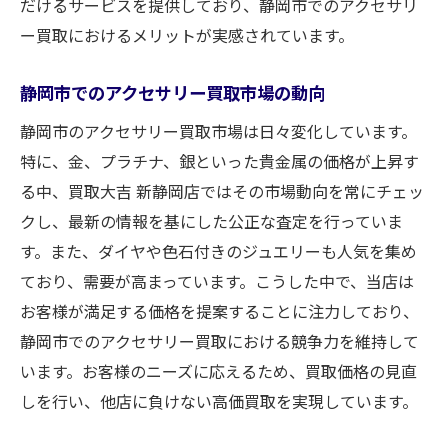
だけるサービスを提供しており、静岡市でのアクセサリ
色石が持つ特別な価値を見極める方法
ー買取におけるメリットが実感されています。
アクセサリーのコンディションが買取に与
静岡市でのアクセサリー買取市場の動向
える影響
希少性と人気度が価格に与える影響
静岡市のアクセサリー買取市場は日々変化しています。
専門店での査定がおすすめな理由
特に、金、プラチナ、銀といった貴金属の価格が上昇す
る中、買取大吉 新静岡店ではその市場動向を常にチェッ
初めてのアクセサリー買取体験を安心にするた
クし、最新の情報を基にした公正な査定を行っていま
めのアドバイス
す。また、ダイヤや色石付きのジュエリーも人気を集め
初心者でも安心の買取準備のコツ
ており、需要が高まっています。こうした中で、当店は
プロに相談する際に知っておくべきこと
お客様が満足する価格を提案することに注力しており、
査定前にできるアクセサリーの手入れ方法
静岡市でのアクセサリー買取における競争力を維持して
初めての方におすすめの買取店の選び方
います。お客様のニーズに応えるため、買取価格の見直
買取時のトラブルを避けるための注意点
しを行い、他店に負けない高価買取を実現しています。
実際の体験談から学ぶ買取の流れ