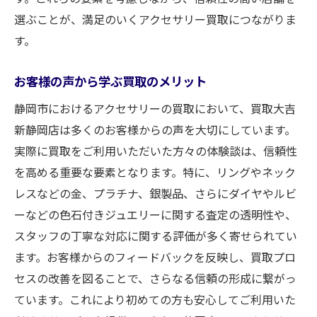
お客様の不安を解消する相談窓口
選ぶことが、満足のいくアクセサリー買取につながりま
査定後のフォローアップ体制
す。
金プラチナ銀のアクセサリー買取の最新トレン
ド
お客様の声から学ぶ買取のメリット
国内外の市場価格の変動をチェック
静岡市におけるアクセサリーの買取において、買取大吉
今注目されているデザインと素材
新静岡店は多くのお客様からの声を大切にしています。
高値で売るための最新情報を得る方法
実際に買取をご利用いただいた方々の体験談は、信頼性
古いアクセサリーが注目される理由
を高める重要な要素となります。特に、リングやネック
レスなどの金、プラチナ、銀製品、さらにダイヤやルビ
買取業界における新技術の導入事例
ーなどの色石付きジュエリーに関する査定の透明性や、
トレンドを意識した査定のポイント
スタッフの丁寧な対応に関する評価が多く寄せられてい
色石付きジュエリーの買取で注意すべきポイン
ます。お客様からのフィードバックを反映し、買取プロ
ト
セスの改善を図ることで、さらなる信頼の形成に繋がっ
色石の評価基準とその重要性
ています。これにより初めての方も安心してご利用いた
ダイヤモンド以外の石の扱い方