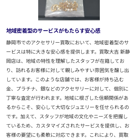
他店との違いを生む独自のサービス
お客様満足度向上のための取り組み
アクセサリー買取のプロフェッショナルが語る
地域密着型のサービスがもたらす安心感
査定のコツ
静岡市でのアクセサリー買取において、地域密着型のサ
査定時に注意すべきポイントとは
ービスは特に大きな安心感を提供します。買取大吉 新静
プロが教えるアクセサリーの価値の見極め
岡店は、地域の特性を理解したスタッフが在籍してお
方
り、訪れるお客様に対して親しみやすい雰囲気を醸し出
リングやネックレスの査定基準を解説
しています。このような店舗では、お客様が持ち込む
色石付きジュエリーの特別な査定法
金、プラチナ、銀などのアクセサリーに対して、個別に
査定で差が出るディテールの重要性
丁寧な査定が行われます。地域に根ざした信頼関係があ
高評価を受けるためのアクセサリーの保管
るからこそ、安心して大切なジュエリーを任せられるの
方法
です。加えて、スタッフが地域の文化やニーズを把握し
使用していないリングやネックレスを買取に出
ているため、カスタマイズされたサービスを提供し、お
すメリット
客様の要望にも柔軟に対応できます。これにより、買取