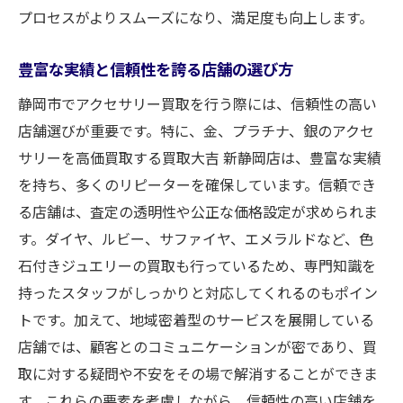
プロセスがよりスムーズになり、満足度も向上します。
眠っているジュエリーを現金化する利点
環境に優しいリサイクルの一環として考え
豊富な実績と信頼性を誇る店舗の選び方
る
静岡市でアクセサリー買取を行う際には、信頼性の高い
新しいジュエリー購入の資金にする方法
店舗選びが重要です。特に、金、プラチナ、銀のアクセ
思い出の品を活かす新しいスタイル
サリーを高価買取する買取大吉 新静岡店は、豊富な実績
プロの査定を受けることで得られる安心
を持ち、多くのリピーターを確保しています。信頼でき
アクセサリーを売るタイミングの見極め
る店舗は、査定の透明性や公正な価格設定が求められま
買取大吉新静岡店でのアクセサリー査定プロセ
す。ダイヤ、ルビー、サファイヤ、エメラルドなど、色
スを詳解
石付きジュエリーの買取も行っているため、専門知識を
初めての方でも安心の査定手順
持ったスタッフがしっかりと対応してくれるのもポイン
迅速かつ丁寧な査定サービスの流れ
トです。加えて、地域密着型のサービスを展開している
店舗では、顧客とのコミュニケーションが密であり、買
査定の透明性を保つための取り組み
取に対する疑問や不安をその場で解消することができま
買取成立までのステップを分かりやすく
す。これらの要素を考慮しながら、信頼性の高い店舗を