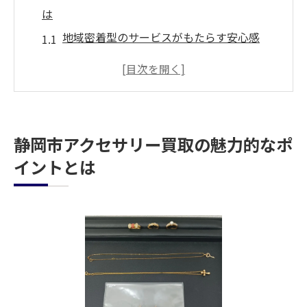
は
地域密着型のサービスがもたらす安心感
豊富な実績と信頼性を誇る店舗の選び方
お客様の声から学ぶ買取のメリット
静岡市でのアクセサリー買取市場の動向
高価買取を実現するための秘訣
静岡市アクセサリー買取の魅力的なポ
査定から買取までの流れを詳しく解説
イントとは
買取大吉新静岡店でアクセサリーを高価買取す
る理由
専門スタッフによる丁寧な査定の魅力
最新の市場情報を元にした公正な価格設定
安心の無料査定サービスの活用法
高価買取を可能にする理由と背景