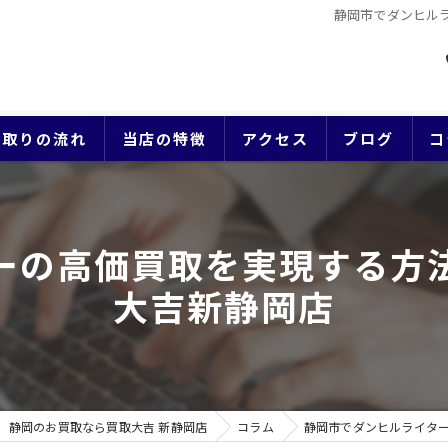
静岡市でダンヒル
買取りの流れ
当店の特徴
アクセス
ブログ
コ
貴金属
ーの高価買取を実現する方
ブランド
大吉新静岡店
ジュエリー
時計
生前整理
静岡のお買取なら買取大吉 新静岡店
コラム
静岡市でダンヒルライタ