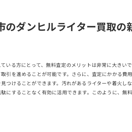
静岡市での高価格買取実績
買取大吉新静岡店が選ばれる理由
市のダンヒルライター買取の
次のステップへ進むためのサポート
えている方にとって、無料査定のメリットは非常に大きいで
て取引を進めることが可能です。さらに、査定にかかる費
を見つけることができます。汚れがあるライターや着火し
無駄にすることなく有効に活用できます。このように、無