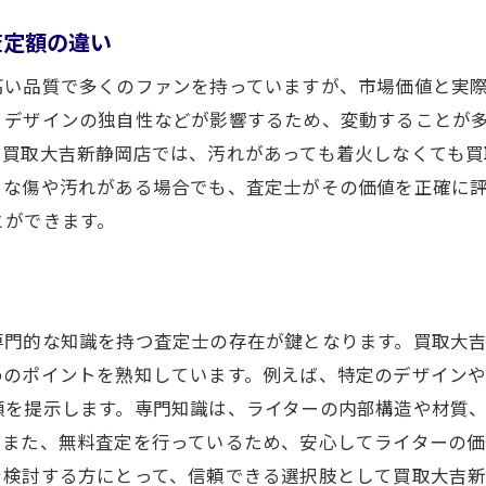
プロの目から見た買取市場の動向
査定額の違い
静岡市で経験豊富な査定士による安心のサービス
高い品質で多くのファンを持っていますが、市場価値と実
市で信頼の買取大吉新静岡店がダンヒルライターを高額査
、デザインの独自性などが影響するため、変動することが
信頼される査定基準の透明性
。買取大吉新静岡店では、汚れがあっても着火しなくても買
高額査定の実績例を紹介
さな傷や汚れがある場合でも、査定士がその価値を正確に
お客様の声が選ばれる理由
とができます。
ダンヒルライター買取の専門店としての強み
なぜ静岡市で高評価を得ているのか
安心のサポート体制とアフターフォロー
専門的な知識を持つ査定士の存在が鍵となります。買取大
市でダンヒルライターを売るなら買取大吉新静岡店の無料
めのポイントを熟知しています。例えば、特定のデザイン
初めての買取でも安心できる理由
額を提示します。専門知識は、ライターの内部構造や材質
無料査定で始める第一歩
。また、無料査定を行っているため、安心してライターの価
お客様の声が証明する安心感
を検討する方にとって、信頼できる選択肢として買取大吉