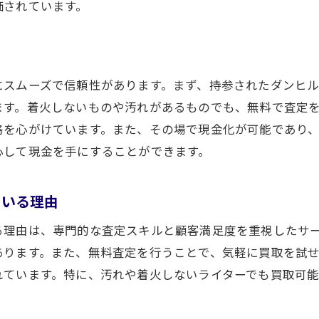
経験豊富なスタッフによるアドバイス
価されています。
無料で手軽に！静岡市の買取大吉新静岡店が選ばれる理由
手軽に始められる無料査定の流れ
選ばれる理由：高評価の接客対応
にスムーズで信頼性があります。まず、持参されたダンヒ
買取大吉新静岡店の信頼の実績
ます。着火しないものや汚れがあるものでも、無料で査定
格を心がけています。また、その場で現金化が可能であり
他店との違いを知る
心して現金を手にすることができます。
便利な立地とアクセスの良さ
安心のサポート体制
ている理由
の目で見るライター査定静岡市での高価買取テクニック
プロの査定士が持つ専門知識
る理由は、専門的な査定スキルと顧客満足度を重視したサ
あります。また、無料査定を行うことで、気軽に買取を試
査定のプロセスを公開！
れています。特に、汚れや着火しないライターでも買取可
高価買取のための具体的なアドバイス
査定で重視するポイントとは？