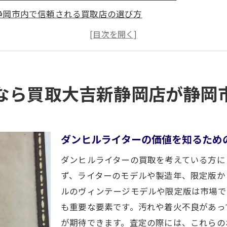
静岡市内で信頼される買取店の選び方
買取大吉新静岡店での買取プロセス
他店と比べて買取大吉新静岡店が優れている理由
ダンヒルライターの市場価値と実際の査定額の違い
専門知識がもたらす高価買取の秘訣
なら買取大吉新静岡店が静岡
査定で安心！静岡市のダンヒルライター買取の新常識
無料査定のメリットとは？
初めての方でも安心な買取プロセス
ダンヒルライターの価値を知るため
他店では教えてくれない査定のコツ
ダンヒルライターの買取を考えている方に
なぜ無料査定が選ばれるのか
ず、ライターのモデルや製造年、限定版か
査定前に知っておきたい重要なポイント
ルのヴィンテージモデルや限定版は市場で
も重要な要素です。汚れや着火不良があっ
誠実な対応が信頼を築く
が期待できます。査定の際には、これらの
たライターもOK！静岡市での買取大吉新静岡店の魅力