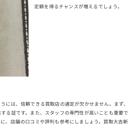
定額を得るチャンスが増えるでしょう。
使用感のあるライターも安心して持ち込める理由
買取可能なライターの条件とは？
状態に関わらず高価買取が可能な理由
汚れがあっても適切に評価される秘密
買取大吉新静岡店での柔軟な査定基準
査定スタッフの専門知識が生かされる場面
買取の秘密を探る！静岡市でダンヒルライターを賢く売る
市場動向を知ることが高値売却の鍵
賢い売却方法とその手順
買取のタイミングが重要な理由
らうには、信頼できる買取店の選定が欠かせません。まず
静岡市での高値買取の実績
供する証です。また、スタッフの専門性が高いことも重要
査定結果を最大化するためのテクニック
らに、店舗の口コミや評判も参考にしましょう。買取大吉