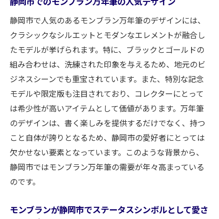
静岡市内で評判の良い買取店の選び方
静岡市でのモンブラン万年筆の人気デザイン
モンブラン売却時に知っておくと得する情
静岡市で人気のあるモンブラン万年筆のデザインには、
報
クラシックなシルエットとモダンなエレメントが融合し
静岡市でのモンブラン売却交渉のコツ
たモデルが挙げられます。特に、ブラックとゴールドの
組み合わせは、洗練された印象を与えるため、地元のビ
モンブラン万年筆の価値を最大化するため
ジネスシーンでも重宝されています。また、特別な記念
の秘訣
モデルや限定版も注目されており、コレクターにとって
静岡市内でのモンブラン万年筆高価買取の実態
は希少性が高いアイテムとして価値があります。万年筆
静岡市でのモンブラン買取の最新市場動向
のデザインは、書く楽しみを提供するだけでなく、持つ
買取大吉新静岡店の高価買取事例の紹介
こと自体が誇りとなるため、静岡市の愛好者にとっては
静岡市内で高価買取が実現するモンブラン
欠かせない要素となっています。このような背景から、
の特徴
静岡市ではモンブラン万年筆の需要が年々高まっている
モンブラン買取で重要視される静岡市のト
のです。
レンド
静岡市内の買取店でのモンブラン査定の流
モンブランが静岡市でステータスシンボルとして愛さ