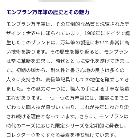
静岡市の中古品店で発見できる希少なモン
ブラン
モンブラン万年筆の歴史とその魅力
モンブラン中古品の評価ポイントとは
モンブラン万年筆は、その圧倒的な品質と洗練されたデ
静岡市内でのモンブランの中古市場動向
ザインで世界中に知られています。1906年にドイツで誕
中古モンブランの購入者が求める魅力
生したこのブランドは、万年筆の製造において非常に高
い技術を誇ります。その歴史を振り返ると、モンブラン
高価買取の秘訣！静岡市のモンブラン万年筆事
は常に革新を追求し、時代とともに変化を遂げてきまし
情
た。初期の頃から、耐久性と書き心地の良さは多くの
静岡市でのモンブラン万年筆買取の現状
人々に支持され、高級筆記具としての地位を確立してき
高価買取を実現するための査定のポイント
ました。その魅力の一つに、職人の手による丁寧な製造
静岡市の買取専門店の選び方
工程があります。一つ一つの万年筆には、細部にまでこ
モンブラン万年筆の希少価値と市場価格
だわった職人技が息づいており、これが長年にわたり愛
静岡市でのモンブラン買取の成功事例
され続ける理由となっています。さらに、モンブランは
高価買取を可能にするモンブランの保管方
時代のニーズに応じた限定シリーズを定期的に発表し、
法
コレクター心をくすぐる要素を持ち続けています。