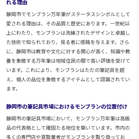
れる理由
れ
静岡市でのモンブラン万年筆の高価買取を
静岡市でモンブラン万年筆がステータスシンボルとして
実現するための戦略
愛される理由は、その品質と歴史にあります。一世紀以
上にわたり、モンブランは洗練されたデザインと卓越し
静岡市のコレクターが狙うモンブラン万年筆を
た技術で知られており、見る者に感銘を与えます。さら
紹介
に、静岡市は教育や文化に対する関心が高く、知識や教
静岡市のコレクターが注目するモンブラン
養を象徴する万年筆は地域住民の間で高い評価を受けて
モデル
います。これにより、モンブランはただの筆記具を超
限定版万年筆が静岡市で求められる理由
え、個人の品位を象徴するアイテムとして認識されてい
静岡市のコレクターが評価するモンブラン
ます。
のデザイン
モンブランの歴史的価値が静岡市で人気の
静岡市の筆記具市場におけるモンブランの位置付け
秘密
静岡市の筆記具市場において、モンブラン万年筆は高級
静岡市のコレクターが語るモンブランの魅
品の代表格として確固たる地位を築いています。市内の
力
多くの専門店や買取業者がモンブランを取り扱ってお