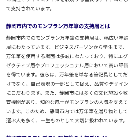
静岡市でのモンブラン万年筆のブランド力
て支持されています。
モンブランが静岡市で人気の背景にあるも
静岡市内でのモンブラン万年筆の支持層とは
の
静岡市内の筆記具愛好者が語るモンブラン
静岡市内でのモンブラン万年筆の支持層は、幅広い年齢
の魅力
層にわたっています。ビジネスパーソンから学生まで、
万年筆を使用する場面は多岐にわたっており、特にエグ
モンブラン万年筆の品質が高く評価される
ゼクティブ層やプロフェッショナル層において高い評価
理由
を得ています。彼らは、万年筆を単なる筆記具としてだ
静岡市でのモンブランの信頼性と安心感
けでなく、自己表現の一部として捉え、品質やデザイン
モンブランが静岡市の文化に与える影響
にこだわります。また、静岡市には多くの文化施設や教
静岡市でモンブラン万年筆をお得に売る方法
育機関があり、知的な風土がモンブランの人気を支えて
静岡市でのモンブラン万年筆売却のベスト
います。このため、静岡市内では万年筆を贈り物として
タイミング
選ぶ人も多く、一生ものとして大切に扱われています。
モンブラン万年筆高価買取のための準備