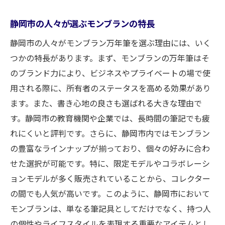
静岡市でのモンブラン万年筆の買取ポイントを
静岡市の人々が選ぶモンブランの特長
探る
モンブラン万年筆の状況を踏まえた買取ポ
静岡市の人々がモンブラン万年筆を選ぶ理由には、いく
イント
つかの特長があります。まず、モンブランの万年筆はそ
のブランド力により、ビジネスやプライベートの場で使
静岡市の買取業者が重視するモンブラン査
用される際に、所有者のステータスを高める効果があり
定基準
ます。また、書き心地の良さも選ばれる大きな理由で
モンブラン万年筆の状態が買取価格に与え
す。静岡市の教育機関や企業では、長時間の筆記でも疲
る影響
れにくいと評判です。さらに、静岡市内ではモンブラン
静岡市でのモンブラン買取で注意すべき点
の豊富なラインナップが揃っており、個々の好みに合わ
買取大吉新静岡店でのモンブラン査定事例
せた選択が可能です。特に、限定モデルやコラボレーシ
モンブラン買取の際に知っておくべき市場
ョンモデルが多く販売されていることから、コレクター
トレンド
の間でも人気が高いです。このように、静岡市において
モンブラン万年筆が静岡市で高評価を得る理由
モンブランは、単なる筆記具としてだけでなく、持つ人
とは
の個性やライフスタイルを表現する重要なアイテムとし