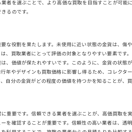
静岡市で安心して査定を受けるためのアドバイス
る業者を選ぶことで、より高価な買取を目指すことが可能
できるのです。
成功例に学ぶ静岡市での金貨買取のステップ
成功例から学ぶ買取の基本プロセス
実際の成功例に見る交渉のポイント
高価買取を実現した事例紹介
重要な役割を果たします。未使用に近い状態の金貨は、傷
とは、買取業者にとって評価の対象となりやすい要素です
失敗から学ぶ成功への道
貨は、価値が保たれやすいです。このように、金貨の状態
買取成功のための心構え
発行年やデザインも買取価格に影響し得るため、コレクタ
静岡市における成功事例からのアプローチ
て、自分の金貨がどの程度の価値を持つかを知ることが、
高価査定を受けるための事前調査の重要性
事前調査が買取価格に与える影響
市場価格の動向を把握する方法
常に重要です。信頼できる業者を選ぶことが、高価買取を
信頼性の高い情報源を活用する
ューを確認することが重要です。信頼性の高い業者は、透
静岡市の買取市場での情報収集術
スを利用することで、複数の業者からの見積もりを比較す