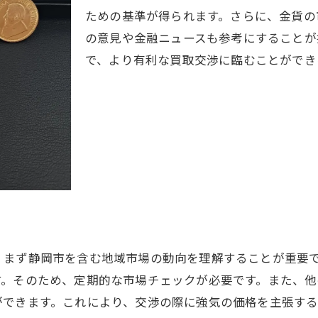
ための基準が得られます。さらに、金貨の
静岡市の金貨買取市場の特徴とは
の意見や金融ニュースも参考にすることが
市場動向が価格に与える影響
で、より有利な買取交渉に臨むことができ
最新の市場情報を得る方法
買取価格に影響する経済的要因
市場の季節変動と適切な売却タイミング
静岡市での金貨買取における今後の展望
金貨売却で失敗しないための査定依頼時のポイント
査定前の準備で注意すべきこと
査定時に確認すべき重要な点
納得のいく価格を引き出す交渉術
、まず静岡市を含む地域市場の動向を理解することが重要
査定依頼前に行うべき市場調査
す。そのため、定期的な市場チェックが必要です。また、
複数業者に査定依頼する際の注意点
ができます。これにより、交渉の際に強気の価格を主張す