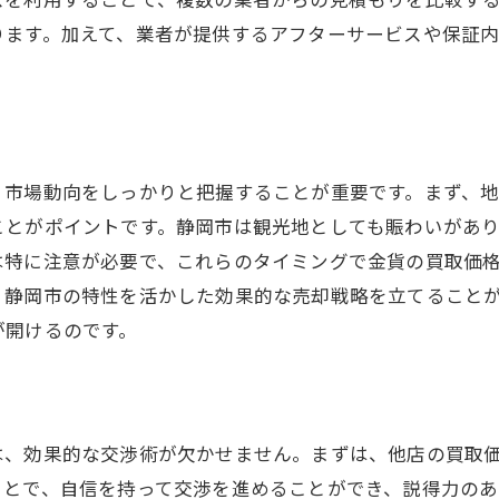
調査結果を元にした価格交渉のコツ
ります。加えて、業者が提供するアフターサービスや保証
成功に繋がる事前準備のステップ
複数の業者を比較して納得のいく金貨買取を目指す
業者比較で失敗しないためのポイント
複数査定のメリットとデメリット
、市場動向をしっかりと把握することが重要です。まず、
静岡市での業者選びの基準
ことがポイントです。静岡市は観光地としても賑わいがあ
価格以外に考慮すべきサービス内容
は特に注意が必要で、これらのタイミングで金貨の買取価
比較結果を元に最良の選択をするには
、静岡市の特性を活かした効果的な売却戦略を立てること
納得のいく買取を実現するための心得
が開けるのです。
静岡市で安心して金貨を売却するためのガイド
静岡市で安全に取引を行うための基本知識
トラブルを避けるための事前チェック
は、効果的な交渉術が欠かせません。まずは、他店の買取
信頼できる業者との透明な取引の重要性
ことで、自信を持って交渉を進めることができ、説得力のあ