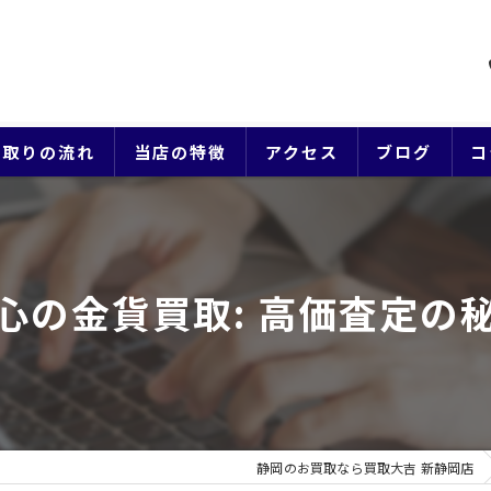
買取りの流れ
当店の特徴
アクセス
ブログ
コ
貴金属
ブランド
心の金貨買取: 高価査定の
ジュエリー
時計
生前整理
静岡のお買取なら買取大吉 新静岡店