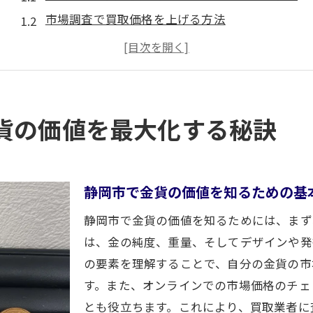
市場調査で買取価格を上げる方法
金貨の状態が買取価格に与える影響
正しい業者選びが価格に与える重要性
静岡市の市場動向を掴むポイント
高価買取を実現するための交渉術
貨の価値を最大化する秘訣
金貨買取で成功するための信頼できる業者の選び方
静岡市の信頼できる買取業者の見極め方
口コミと評判の活用術
静岡市で金貨の価値を知るための基
実績のある業者を選ぶポイント
静岡市で金貨の価値を知るためには、まず
静岡市の業者選びで避けるべき落とし穴
は、金の純度、重量、そしてデザインや発
地域密着型業者のメリット
の要素を理解することで、自分の金貨の市
す。また、オンラインでの市場価格のチェ
契約前に確認すべき重要な条件
とも役立ちます。これにより、買取業者に
静岡市の買取市場動向を理解し高価査定を実現