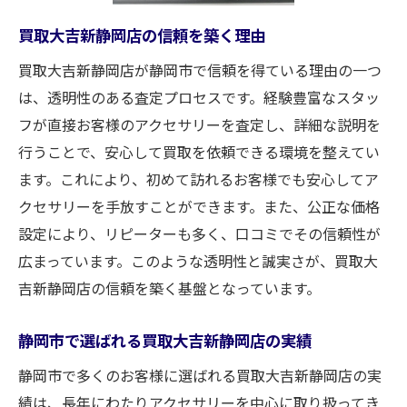
準
買取大吉新静岡店の信頼を築く理由
買取大吉新静岡店が選ばれる理由
お客様の声が証明する安心の理由
買取大吉新静岡店が静岡市で信頼を得ている理由の一つ
は、透明性のある査定プロセスです。経験豊富なスタッ
初めてのアクセサリー買取体験静岡市の買取大
フが直接お客様のアクセサリーを査定し、詳細な説明を
吉新静岡店の魅力
行うことで、安心して買取を依頼できる環境を整えてい
初めての方に安心な買取プロセス
ます。これにより、初めて訪れるお客様でも安心してア
静岡市の買取大吉新静岡店での安心体験
クセサリーを手放すことができます。また、公正な価格
買取初心者でも安心な理由
設定により、リピーターも多く、口コミでその信頼性が
アクセサリー買取を初めて考える方へ
広まっています。このような透明性と誠実さが、買取大
静岡市で初めての買取体験を満喫する方法
吉新静岡店の信頼を築く基盤となっています。
初心者でも安心のサポート体制
静岡市で選ばれる買取大吉新静岡店の実績
静岡市内でアクセサリーを買取する際の重要な
ポイント
静岡市で多くのお客様に選ばれる買取大吉新静岡店の実
買取前に知っておきたい重要なポイント
績は、長年にわたりアクセサリーを中心に取り扱ってき