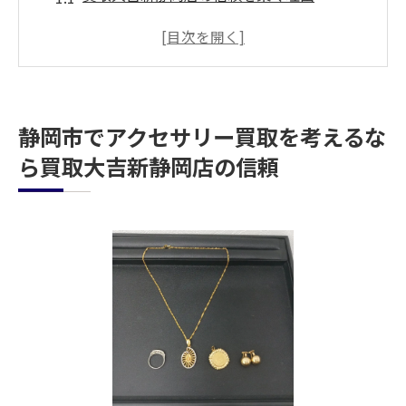
静岡市で選ばれる買取大吉新静岡店の実績
多くのお客様に支持される理由を探る
安心のアクセサリー買取を提供する方法
長年の経験に裏打ちされた信頼感
静岡市でアクセサリー買取を考えるな
静岡市内でのアクセサリー買取における信
ら買取大吉新静岡店の信頼
頼性
アクセサリーを安心して手放す方法静岡市で選
ばれる理由
静岡市で安心してアクセサリーを手放すた
めに
選ばれる理由とは？静岡市の買取事情
安心して売却するためのステップ
静岡市で安心のアクセサリー買取を選ぶ基