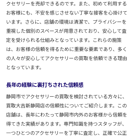
クセサリーを売却できるのです。また、初めて利用する
プロが解説する買取の流れと安心感
お客様にも、不安を感じさせない丁寧な接客を心掛けて
安心して売却するプロセスの全貌
います。さらに、店舗の環境は清潔で、プライバシーを
プロセスを知って安心の買取を実現
重視した個別のスペースが用意されており、安心して査
買取大吉新静岡店での安心の流れを理解す
定を受けられる仕組みとなっています。これらの施策
る
は、お客様の信頼を得るために重要な要素であり、多く
の人々が安心してアクセサリーの買取を依頼できる理由
アクセサリー買取で高い満足度を得る静岡市の
となっています。
おすすめ
高い満足度を得るためのポイント
長年の経験に裏打ちされた信頼感
静岡市でおすすめの買取ショップ選び
静岡市でアクセサリーの買取を検討されている方々に、
満足度が高いと評判の買取方法
買取大吉新静岡店の信頼性についてご紹介します。この
静岡市のおすすめ買取先としての魅力
店舗は、長年にわたって静岡市内外のお客様から信頼を
アクセサリー買取で知っておきたい満足度
得てきた実績があります。専門知識を持つスタッフが、
向上策
一つひとつのアクセサリーを丁寧に査定し、正確で公正