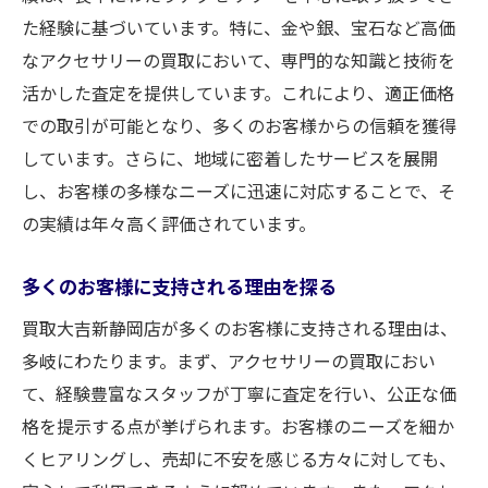
た経験に基づいています。特に、金や銀、宝石など高価
静岡市でアクセサリー買取時の注意点
なアクセサリーの買取において、専門的な知識と技術を
アクセサリー買取で押さえるべきポイント
活かした査定を提供しています。これにより、適正価格
安心して買取するための基礎知識
での取引が可能となり、多くのお客様からの信頼を獲得
重要なポイントを押さえた賢い買取方法
しています。さらに、地域に密着したサービスを展開
静岡市でのアクセサリー買取を成功させる
し、お客様の多様なニーズに迅速に対応することで、そ
コツ
の実績は年々高く評価されています。
公正な価格でアクセサリーを売る静岡市買取大
吉新静岡店の実績
多くのお客様に支持される理由を探る
公正価格を保証する理由
買取大吉新静岡店が多くのお客様に支持される理由は、
静岡市での公正な買取実績
多岐にわたります。まず、アクセサリーの買取におい
買取大吉新静岡店の価格設定の秘密
て、経験豊富なスタッフが丁寧に査定を行い、公正な価
格を提示する点が挙げられます。お客様のニーズを細か
安心の査定過程で公正な価格を提供
くヒアリングし、売却に不安を感じる方々に対しても、
実績に基づいた信頼の買取価格