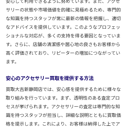
安心して利用できるように努めています。また、アクセ
静岡市内での公正価格の実現
サリーの状態や市場価値を的確に見極めるため、専門的
静岡市で安心してアクセサリー買取をするため
な知識を持つスタッフが常に最新の情報を把握し、適切
のガイド
なアドバイスを提供しています。このようなプロフェッ
安心して買取をするためのステップガイド
ショナルな対応が、多くの支持を得る要因となっていま
静岡市でアクセサリー買取に安心できる方
す。さらに、店舗の清潔感や居心地の良さもお客様から
法
高く評価されており、リピーターの増加につながってい
ガイドに沿った安心の買取体験
ます。
アクセサリー買取に必要な準備と知識
安心のアクセサリー買取を提供する方法
静岡市での安心買取ガイドライン
買取大吉新静岡店では、安心感を提供するために様々な
安心を追求するための買取ガイド
取り組みを行っています。まず、透明性のある査定プロ
買取大吉新静岡店でアクセサリーを売る際のプ
セスが挙げられます。アクセサリーの査定は専門的な知
ロセスと安心感
識を持つスタッフが担当し、詳細な説明とともに買取価
買取プロセスを知ることで安心感を
格を提示します。これにより、お客様は納得した上でア
買取大吉新静岡店の具体的な買取プロセス