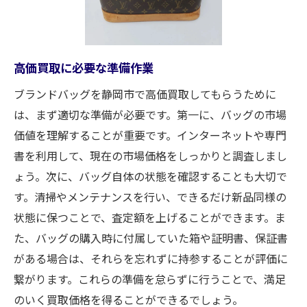
静岡市内の買取店選びのポイント
プロの査定を受けるメリット
買取大吉新静岡店が提示するブランドバッグ査
高価買取に必要な準備作業
定のポイント
ブランドバッグを静岡市で高価買取してもらうために
専門家による査定の流れ
は、まず適切な準備が必要です。第一に、バッグの市場
査定を受ける前の注意点
価値を理解することが重要です。インターネットや専門
高評価を得るためのチェックリスト
書を利用して、現在の市場価格をしっかりと調査しまし
人気ブランドバッグの査定ポイント
ょう。次に、バッグ自体の状態を確認することも大切で
静岡市での査定基準の違い
す。清掃やメンテナンスを行い、できるだけ新品同様の
買取大吉の査定における強み
状態に保つことで、査定額を上げることができます。ま
静岡市内のブランドバッグ買取店舗の選び方ガ
た、バッグの購入時に付属していた箱や証明書、保証書
イド
がある場合は、それらを忘れずに持参することが評価に
繋がります。これらの準備を怠らずに行うことで、満足
優良店を見分けるための基準
のいく買取価格を得ることができるでしょう。
買取実績で選ぶ店舗選びのポイント