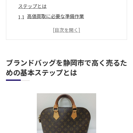
ステップとは
高価買取に必要な準備作業
適切なタイミングでの売却方法
静岡市での市場調査の重要性
ブランドバッグの状態を維持するコツ
静岡市内の買取店の比較ポイント
ブランドバッグを静岡市で高く売るた
交渉上手になるためのテクニック
めの基本ステップとは
静岡市でブランドバッグを高価買取してもらう
ための秘訣
高価買取を実現するためのコツ
持ち込み前のクリーニング方法
買取価格を左右する要素とは
希少価値を活かした売却戦略