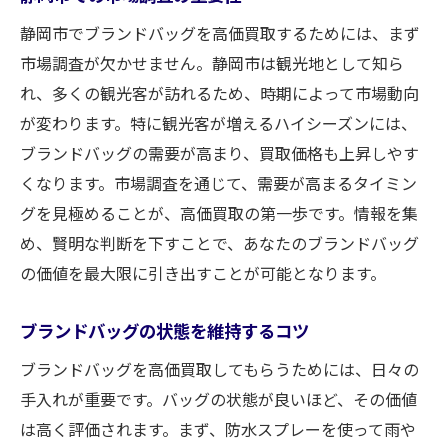
ツを徹底解説
静岡市でブランドバッグを高価買取するためには、まず
高価買取のための市場分析法
市場調査が欠かせません。静岡市は観光地として知ら
買取価格を上げるための交渉術
れ、多くの観光客が訪れるため、時期によって市場動向
専門家による査定の活用法
が変わります。特に観光客が増えるハイシーズンには、
静岡市内での買取店選びの最新情報
ブランドバッグの需要が高まり、買取価格も上昇しやす
くなります。市場調査を通じて、需要が高まるタイミン
バッグの状態を最高に保つ方法
グを見極めることが、高価買取の第一歩です。情報を集
売却前の準備で買取価格をアップ
め、賢明な判断を下すことで、あなたのブランドバッグ
ブランドバッグを静岡市で賢く売るために知っ
の価値を最大限に引き出すことが可能となります。
ておくべき情報
静岡市の買取相場を把握する方法
ブランドバッグの状態を維持するコツ
査定に出す前に確認すべきポイント
ブランドバッグを高価買取してもらうためには、日々の
ブランドバッグの価値を最大化する秘訣
手入れが重要です。バッグの状態が良いほど、その価値
効果的な交渉術の基本
は高く評価されます。まず、防水スプレーを使って雨や