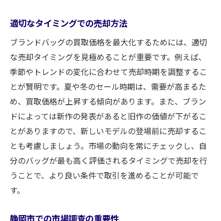
口コミから見る信頼できる買取店
適切なタイミングでの売却方法
静岡市内での買取店のアクセス便利度
ブランドバッグの買取価格を最大化するためには、適切
買取店選びで失敗しないためのヒント
な売却タイミングを見極めることが重要です。例えば、
複数店舗での見積もり比較の重要性
季節やトレンドの変化に合わせて売却時期を調整するこ
お気に入りのブランドバッグを静岡市で最高値
とが賢明です。夏や冬のセール時期は、需要が高まるた
で売却する方法
め、買取価格が上昇する傾向があります。また、ブラン
市場価格を知るための情報収集法
ドによっては新作の発表があると旧作の価値が下がるこ
バッグの付属品を揃えるメリット
とがありますので、新しいモデルの登場前に売却するこ
とも考慮しましょう。市場の動向を常にチェックし、自
高評価を得られるバッグの特徴
分のバッグが最も高く評価されるタイミングで売却を行
静岡市での販路を広げる方法
うことで、より良い条件で取引を進めることが可能で
バッグの希少性をアピールするテクニック
す。
高値買取を実現するための売却プラン
静岡市におけるブランドバッグの高価買取のコ
静岡市での市場調査の重要性