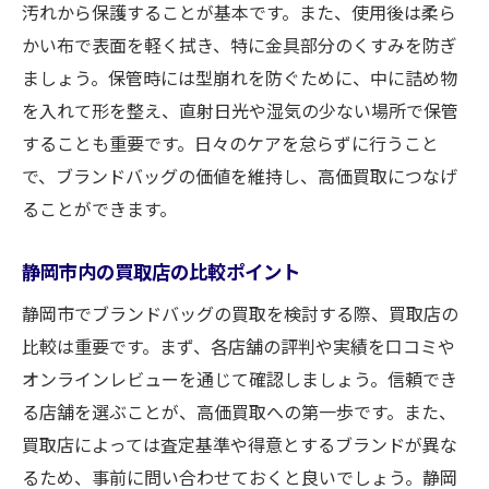
買取店選びで重視するべき要素
汚れから保護することが基本です。また、使用後は柔ら
静岡市の最新買取トレンドを活用する
かい布で表面を軽く拭き、特に金具部分のくすみを防ぎ
ましょう。保管時には型崩れを防ぐために、中に詰め物
静岡市内でブランドバッグを売る際に気をつけ
を入れて形を整え、直射日光や湿気の少ない場所で保管
たいポイント
することも重要です。日々のケアを怠らずに行うこと
売却前に知るべき法律と規制
で、ブランドバッグの価値を維持し、高価買取につなげ
査定前に押さえたい準備手順
ることができます。
ブランドバッグの偽物対策法
静岡市でスムーズに取引を進めるためのヒ
静岡市内の買取店の比較ポイント
ント
静岡市でブランドバッグの買取を検討する際、買取店の
安心して取引できる買取店の選び方
比較は重要です。まず、各店舗の評判や実績を口コミや
顧客満足度を高めるための取引アドバイス
オンラインレビューを通じて確認しましょう。信頼でき
る店舗を選ぶことが、高価買取への第一歩です。また、
買取店によっては査定基準や得意とするブランドが異な
るため、事前に問い合わせておくと良いでしょう。静岡