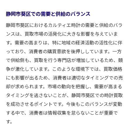
売却時期の選び方
実店舗とオンライン査定の利点比較
静岡市葵区での需要と供給のバランス
信頼できる買取業者の選び方
静岡市葵区におけるカルティエ時計の需要と供給のバラ
専門家が教えるカルティエ時計買取のステップ
ンスは、買取市場の活発化に大きな影響を与えていま
査定を受ける前の心構え
す。需要の高まりは、特に地域の経済活動の活性化に伴
査定時に聞いておくべき質問
っており、消費者の購買意欲を後押ししています。一方
で供給側も、買取を行う専門店が増加しているため、競
価格交渉を成功させるテクニック
争が激化しています。このような環境下では、買取価格
買取契約書の確認ポイント
にも影響が出るため、消費者は適切なタイミングでの売
支払いと引き渡しの流れ
却が求められます。市場の動向を把握し、需要が高まる
キャンセル時の注意点
タイミングを逃さないことが、静岡市葵区での時計買取
納得のいく買取価格を得るために知っておきた
を成功させるポイントです。今後もこのバランスが変動
いこと
する中で、消費者は情報収集を怠らないことが重要で
相場価格を調べる方法
す。
査定額に影響する要因