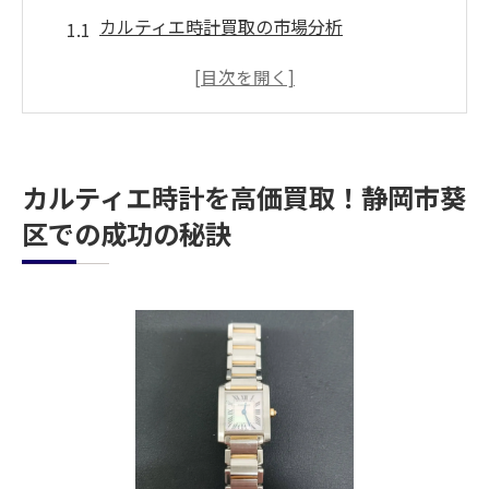
カルティエ時計買取の市場分析
静岡市葵区での需要と供給のバランス
高価買取を実現するための交渉術
地域特化型の店舗選びのコツ
カルティエ時計の価値を正しく理解する
カルティエ時計を高価買取！静岡市葵
買取におけるリスクとその回避策
区での成功の秘訣
買取前に確認！カルティエ時計のブランドとモ
デル
カルティエの象徴的なモデル紹介
ブランドの歴史とその価値
モデルによる価格の違いについて
正規品と模造品の見分け方
購入時期が査定に与える影響