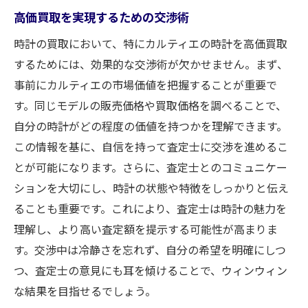
高価買取を実現するための交渉術
高額査定を受けるための交渉術
買取保証とその利用法
時計の買取において、特にカルティエの時計を高価買取
するためには、効果的な交渉術が欠かせません。まず、
価格保証制度の活用方法
事前にカルティエの市場価値を把握することが重要で
市場の動向を見極めるポイント
す。同じモデルの販売価格や買取価格を調べることで、
複数の査定で見つけるカルティエ時計の真価
自分の時計がどの程度の価値を持つかを理解できます。
複数査定が必要な理由
この情報を基に、自信を持って査定士に交渉を進めるこ
査定結果を比較する方法
とが可能になります。さらに、査定士とのコミュニケー
異なる査定士の意見を活かす
ションを大切にし、時計の状態や特徴をしっかりと伝え
店舗選びの際の注意点
ることも重要です。これにより、査定士は時計の魅力を
理解し、より高い査定額を提示する可能性が高まりま
ネット査定と実店舗査定の使い分け
す。交渉中は冷静さを忘れず、自分の希望を明確にしつ
実際の取引事例から学ぶ
つ、査定士の意見にも耳を傾けることで、ウィンウィン
静岡市葵区でカルティエ時計を高く売る最適な
な結果を目指せるでしょう。
タイミング