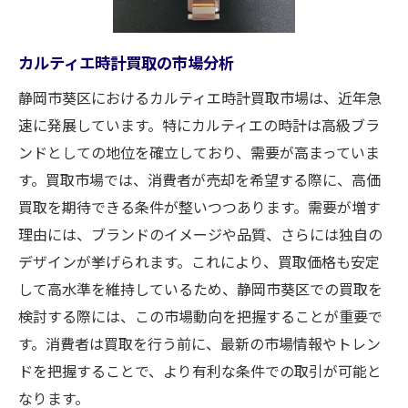
モデルごとのトレンドとその変遷
時計の状態を保つ方法が高価買取への鍵
カルティエ時計買取の市場分析
日常的なメンテナンスの重要性
静岡市葵区におけるカルティエ時計買取市場は、近年急
プロが教えるクリーニングテクニック
速に発展しています。特にカルティエの時計は高級ブラ
オーバーホールのタイミングと効果
ンドとしての地位を確立しており、需要が高まっていま
外観維持のための保管方法
す。買取市場では、消費者が売却を希望する際に、高価
機械式時計の正しい使い方
買取を期待できる条件が整いつつあります。需要が増す
修理履歴が査定額に与える影響
理由には、ブランドのイメージや品質、さらには独自の
静岡市葵区でカルティエ時計を高く売るための
デザインが挙げられます。これにより、買取価格も安定
準備
して高水準を維持しているため、静岡市葵区での買取を
検討する際には、この市場動向を把握することが重要で
事前に知っておくべき市場情報
す。消費者は買取を行う前に、最新の市場情報やトレン
査定当日までの段取りと準備
ドを把握することで、より有利な条件での取引が可能と
必要書類の整理と保管
なります。