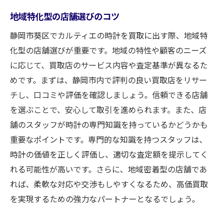
市場の動向から見る売却時期
地域特化型の店舗選びのコツ
イベントやセールの活用
静岡市葵区でカルティエの時計を買取に出す際、地域特
季節による価格変動
化型の店舗選びが重要です。地域の特性や顧客のニーズ
需要が高まるシーズンの把握
に応じて、買取店のサービス内容や査定基準が異なるた
過去の買取データから予測する
めです。まずは、静岡市内で評判の良い買取店をリサー
専門家が教える売却のタイミング
チし、口コミや評価を確認しましょう。信頼できる店舗
を選ぶことで、安心して取引を進められます。また、店
舗のスタッフが時計の専門知識を持っているかどうかも
重要なポイントです。専門的な知識を持つスタッフは、
時計の価値を正しく評価し、適切な査定額を提示してく
れる可能性が高いです。さらに、地域密着型の店舗であ
れば、柔軟な対応や交渉もしやすくなるため、高価買取
を実現するための強力なパートナーとなるでしょう。