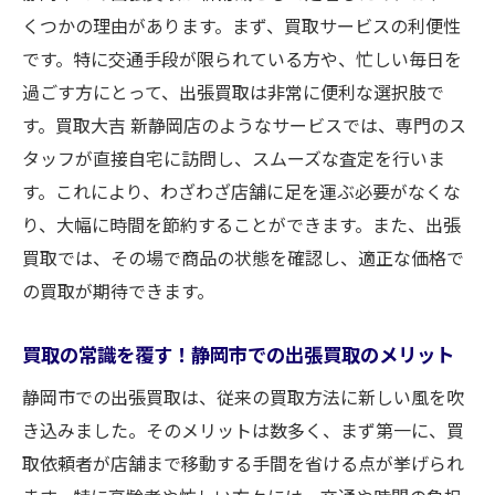
イント
くつかの理由があります。まず、買取サービスの利便性
静岡市での買取をお得にする出張サービス
です。特に交通手段が限られている方や、忙しい毎日を
の利点
過ごす方にとって、出張買取は非常に便利な選択肢で
買取大吉新静岡店の出張買取が選ばれる理
す。買取大吉 新静岡店のようなサービスでは、専門のス
由
タッフが直接自宅に訪問し、スムーズな査定を行いま
静岡市での賢い買取に買取大吉新静岡店の
す。これにより、わざわざ店舗に足を運ぶ必要がなくな
出張サービスを
り、大幅に時間を節約することができます。また、出張
買取では、その場で商品の状態を確認し、適正な価格で
の買取が期待できます。
買取の常識を覆す！静岡市での出張買取のメリット
静岡市での出張買取は、従来の買取方法に新しい風を吹
き込みました。そのメリットは数多く、まず第一に、買
取依頼者が店舗まで移動する手間を省ける点が挙げられ