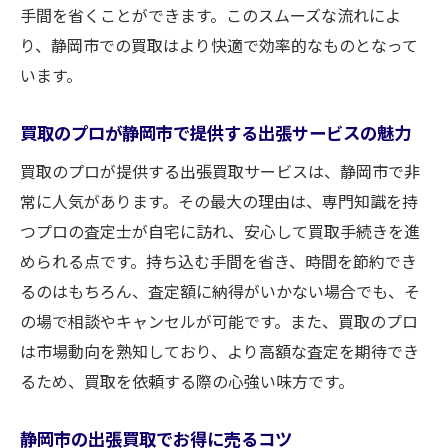
出張買取で静岡市の買取がどう変わるのか
手間を省くことができます。このスムーズな流れによ
静岡市の出張買取が提供する新たな選択肢
り、静岡市での買取はより快適で効率的なものとなって
います。
静岡市で買取を依頼する際の賢い選択肢として
の出張買取
買取のプロが静岡市で提供する出張サービスの魅力
静岡市で買取を依頼するなら出張買取の選
買取のプロが提供する出張買取サービスは、静岡市で非
択肢を
常に人気があります。その最大の理由は、専門知識を持
賢く選ぶ！静岡市の出張買取のポイント
つプロの査定士が自宅に訪れ、安心して買取手続きを進
静岡市での出張買取を賢く利用する方法
められる点です。持ち込む手間を省き、時間を節約でき
静岡市の買取を依頼する際のベストな選択
るのはもちろん、査定額に納得がいかない場合でも、そ
出張買取で静岡市の買取を賢く売却
の場で相談やキャンセルが可能です。また、買取のプロ
静岡市での賢い買取を実現する出張サービ
は市場動向を熟知しており、より高額な査定を期待でき
ス
るため、買取を依頼する際の心強い味方です。
買取の手間を省く静岡市での出張買取の使い方
静岡市の出張買取でお得に売るコツ
静岡市での買取の手間を削減する方法