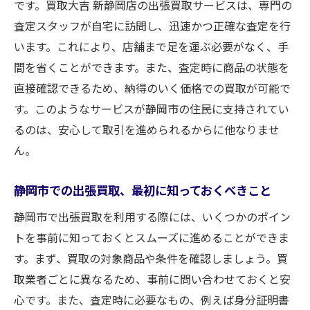
です。買取大吉 新静岡店の出張買取サービスは、専門の
約
査定スタッフが自宅に訪問し、迅速かつ正確な査定を行
忙しいあなたに！静岡市での出張買取の活
います。これにより、店舗まで足を運ぶ必要がなく、手
用法
間を省くことができます。また、査定時に商品の状態を
静岡市で時間を有効に使うための出張買取
直接確認できるため、納得のいく価格での買取が可能で
の秘訣
す。このようなサービスが静岡市の住民に支持されてい
るのは、安心して取引を進められるからに他なりませ
静岡市の買取で効果的に時間を節約する方
ん。
法
出張買取を活用して静岡市での買取を効率
静岡市での出張買取、最初に知っておくべきこと
化
静岡市で出張買取を利用する際には、いくつかのポイン
静岡市で安心して買取を進める出張買取のおす
トを事前に知っておくとスムーズに進めることができま
すめポイント
す。まず、買取の対象商品や条件を確認しましょう。買
静岡市の出張買取で安心感を得る方法
取業者ごとに異なるため、事前に問い合わせておくと安
安心して使える！静岡市の出張買取サービ
心です。また、査定時に必要なもの、例えば身分証明書
ス