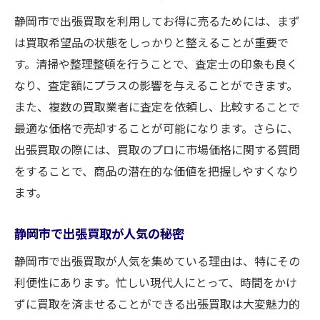
出張買取を活用して静岡市での買取をスム
静岡市で出張買取を利用してお得に売るためには、まず
ーズに
は買取希望品の状態をしっかりと整えることが重要で
す。清掃や整理整頓を行うことで、査定士の印象も良く
静岡市の買取で手間を省くための出張サー
なり、査定額にプラスの影響を与えることができます。
ビスの活用
また、複数の買取業者に査定を依頼し、比較することで
自宅で完結！静岡市の出張買取の具体的な
最適な価格で売却することが可能になります。さらに、
使い方
出張買取の際には、買取のプロに市場価格に関する質問
静岡市での買取を簡単にする出張サービス
をすることで、商品の潜在的な価値を把握しやすくなり
の使い方
ます。
効率的に静岡市で買取を進めるための出張
買取活用
静岡市で出張買取が人気の秘密
静岡市の買取で時間を節約するための出張買取
静岡市で出張買取が人気を集めている理由は、特にその
活用法
利便性にあります。忙しい現代人にとって、時間をかけ
静岡市での買取時間を大幅に短縮する方法
ずに買取を済ませることができる出張買取は大変魅力的
出張買取を使って静岡市での買取時間を節