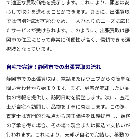
知っておきたい！静岡市での出張買取の最
て適正な買取価格を提示します。これにより、顧客は安
新情報
心して取引を進めることができます。さらに、出張買取
では個別対応が可能なため、一人ひとりのニーズに応じ
静岡市の出張買取で新しい生活スタイルを
たサービスが受けられます。このように、出張買取は静
静岡市での買取をより便利にする出張サー
岡市の住民にとって非常に利便性が高く、信頼できる選
ビス
択肢となっています。
出張買取がもたらす静岡市での買取の新しいか
たち
自宅で完結！静岡市での出張買取の流れ
静岡市の買取を変える出張買取のイノベー
静岡市での出張買取は、電話またはウェブからの簡単な
ション
問い合わせから始まります。まず、顧客が売却したい品
新しい買取スタイルとしての静岡市の出張
物の情報を提供し、訪問日時を調整します。次に、査定
買取
士が自宅へ訪問し、品物を丁寧に査定します。この際、
静岡市での買取の未来を見据えた出張サー
査定士は専門的な視点から適正価格を即時提示し、顧客
ビス
の了承を得た場合、その場で現金または振込で支払いが
静岡市での出張買取が進化する背景
行われます。これにより、売却が自宅で完結し、移動の