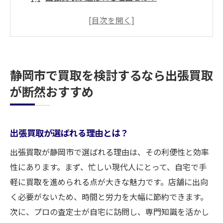
自宅で完結！静岡市での出張買取の流れ
買取のプロが静岡市で提供する出張サービ
スの魅力
静岡市の出張買取でお得に売るコツ
静岡市で買取を検討するなら出張買取
静岡市で出張買取が人気の秘密
が断然おすすめ
静岡市での出張買取、最初に知っておくべ
きこと
買取サービスの新常識静岡市での出張買取の魅
出張買取が選ばれる理由とは？
力
出張買取が静岡市で選ばれる理由は、その利便性と効率
静岡市での出張買取が新常識になった理由
性にあります。まず、忙しい現代人にとって、自宅で手
買取の常識を覆す！静岡市での出張買取の
軽に買取を進められる点が大きな魅力です。店舗に出向
メリット
く必要がないため、時間と労力を大幅に節約できます。
静岡市での出張買取が提供する新しい価値
次に、プロの査定士が自宅に訪問し、専門知識を活かし