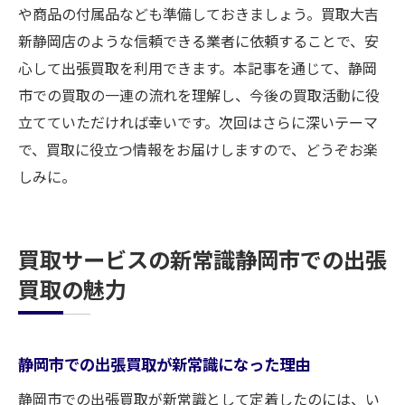
や商品の付属品なども準備しておきましょう。買取大吉
静岡市での買取を安全に進めるための出張
新静岡店のような信頼できる業者に依頼することで、安
ポイント
心して出張買取を利用できます。本記事を通じて、静岡
信頼できる静岡市の出張買取の活用法
市での買取の一連の流れを理解し、今後の買取活動に役
静岡市での買取で安心を確保する出張サー
立てていただければ幸いです。次回はさらに深いテーマ
ビス
で、買取に役立つ情報をお届けしますので、どうぞお楽
安心して任せられる静岡市の出張買取の選
しみに。
び方
買取大吉新静岡店が示す静岡市での出張買取の
買取サービスの新常識静岡市での出張
利点
買取の魅力
買取大吉新静岡店が提供する静岡市の出張
買取の魅力
静岡市での出張買取を利用する利点とは？
静岡市での出張買取が新常識になった理由
買取大吉新静岡店が推奨する出張買取のポ
静岡市での出張買取が新常識として定着したのには、い